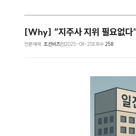
[Why] “지주사 지위 필요없
언론매체
조선비즈
2025-08-21
조회수
258