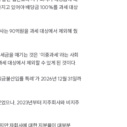
가지고 있어야 배당금 100%를 과세 대상
기업 인사이트
사례분석/최신동향
회사는 90억원을 과세 대상에서 제외해 줬
법률정보
법률지식인
세금을 매기는 것은 ‘이중과세’라는 사회
고객후기
과세 대상에서 제외할 수 있게 된 것이다.
NEWS
불산입률 특례’가 2026년 12월 31일까
언론보도
공지사항
었으나, 2023년부터 지주회사와 비지주
법률 블로그
법률서식
하지만 자회사에 대한 지분율이 대부분