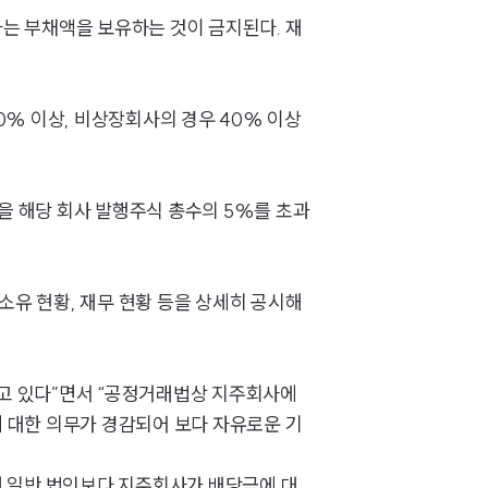
그룹소개
는 부채액을 보유하는 것이 금지된다. 재
대륜의 강점
기업의뢰인을 위한 장점
% 이상, 비상장회사의 경우 40% 이상
업무협력·법률자문 기업
오시는 길
을 해당 회사 발행주식 총수의 5%를 초과
글로벌 파트너 로펌
고객의 소리
소유 현황, 재무 현황 등을 상세히 공시해
통합검색
AI대륜
고 있다”면서 “공정거래법상 지주회사에
에 대한 의무가 경감되어 보다 자유로운 기
INSIGHT
주요 업무사례
해 일반 법인보다 지주회사가 배당금에 대