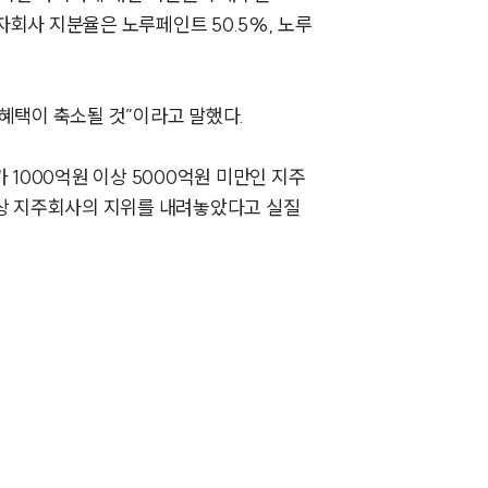
자회사 지분율은 노루페인트 50.5%, 노루
뉴스레터/브로슈어
세미나
혜택이 축소될 것”이라고 말했다.
대륜법률상담예약
1000억원 이상 5000억원 미만인 지주
대륜법률상담예약
법상 지주회사의 지위를 내려놓았다고 실질