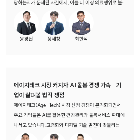
법률지식인
당하는지가 문제된 사건에서, 이를 더 이상 의료행위로 볼
고객후기
수 없다고 판단했습니다.이번 판결에서 대법원은 의료법상
‘의료행위’의 개념과 판단기준을 전면적으로 재정립했고, 이
NEWS
과정에서 2004년 문신 관련 판례를 비롯한 종전 대법원 판
윤경원
장세창
최한식
언론보도
례도 변경됐습니다. (대법원 2026. 5. 21. 선고 2022도
공지사항
13370 전원합의체 판결)
법률 블로그
법률서식
뉴스레터/브로슈어
세미나
에이지테크 시장 커지자 AI 돌봄 경쟁 가속…기
대륜법률상담예약
업이 살펴볼 법적 쟁점
에이지테크(Age-Tech) 시장 선점 경쟁이 본격화되면서
대륜법률상담예약
주요 기업들은 AI를 활용한 건강관리와 돌봄서비스 확대에
나서고 있습니다.고령화와 디지털 기술 발전이 맞물리는 가
운데 개인정보 보호, 의료기기 규제, 데이터 활용, 계약 체계