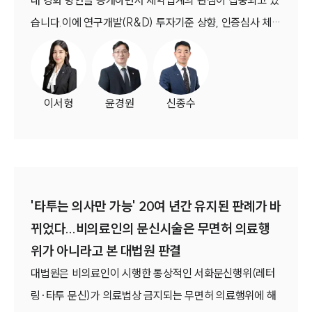
대 강화 방안을 공개하면서 제약업계의 관심이 집중되고 있
기업전문변호사
습니다.이에 연구개발(R&D) 투자기준 상향, 인증심사 체계
개편, 준혁신형 제약기업 신설 등이 추진되는 가운데 인증
ABOUT
유지 여부가 약가 우대와 정부 지원사업 참여에 영향을 미칠
그룹소개
수 있어 기업 차원의 사전 점검 필요성이 커지고 있습니다.
대륜의 강점
이서형
윤경원
신종수
기업의뢰인을 위한 장점
업무협력·법률자문 기업
오시는 길
글로벌 파트너 로펌
고객의 소리
통합검색
AI대륜
'타투는 의사만 가능' 20여 년간 유지된 판례가 바
뀌었다...비의료인의 문신시술은 무면허 의료행
INSIGHT
위가 아니라고 본 대법원 판결
주요 업무사례
대법원은 비의료인이 시행한 통상적인 서화문신행위(레터
기업 인사이트
사례분석/최신동향
링·타투 문신)가 의료법상 금지되는 무면허 의료행위에 해
법률정보