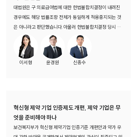
대법원은 구 의료급여법에 대한 헌법불합치결정이 내려진
경우에도 해당 법률조항 전체가 동일하게 적용중지되는 것
은 아니라고 판단했습니다.아울러 헌법불합치결정 당시 법
원에 계속 중이던 병행사건에는 그 결정의 소급효가 미치며
위헌성이 제거된 현행 의료급여법을 적용하여야 한다고 보
면서 헌법불합치결정의 효력 범위와 병행사건 처리 기준을
이서형
윤경원
신종수
구체적으로 제시하였습니다(대법원 2026. 5. 29. 선고
2023두57913 판결).
SERVICES
기업법무그룹 업무
전체
혁신형 제약 기업 인증제도 개편, 제약 기업은 무
엇을 준비해야 하나
PROFESSIONALS
보건복지부가 혁신형 제약기업 인증기준 개편안과 약가 우