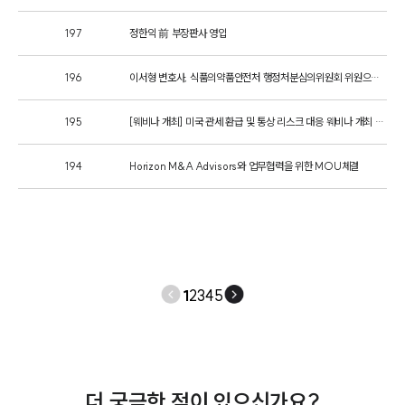
197
정한익 前 부장판사 영입
INSIGHT
주요 업무사례
196
이서형 변호사, 식품의약품안전처 행정처분심의위원회 위원으로 위촉
기업 인사이트
사례분석/최신동향
195
[웨비나 개최] 미국 관세 환급 및 통상 리스크 대응 웨비나 개최 안내
법률정보
법률지식인
194
Horizon M&A Advisors와 업무협력을 위한 MOU체결
고객후기
NEWS
언론보도
공지사항
1
2
3
4
5
법률 블로그
법률서식
뉴스레터/브로슈어
세미나
더 궁금한 점이 있으신가요?