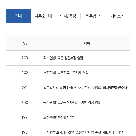
기업법무그룹 업무
전체
사무소안내
인사/동정
업무협약
기타소식
전체
PROFESSIONALS
No
제목
기업전문변호사
203
최수연 前 육군 검찰부장 영입
ABOUT
202
남장현 前 법무장교 · 군검사 영입
그룹소개
201
법무법인 대륜 정우석변호사 대한변호사협회 회사법전문변호사 등록
대륜의 강점
기업의뢰인을 위한 장점
업무협력·법률자문 기업
200
공기광 前 고위공직자범죄수사처 검사 영입
오시는 길
글로벌 파트너 로펌
199
오창훈 前 부장판사 영입
고객의 소리
통합검색
AI대륜
198
이서형 변호사, 한국형사소송법학회 등 주관 '제15회 한국형사학대회'서 발표