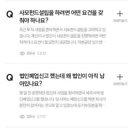
기업법무그룹 업무
전체
Q
사모펀드설립을 하려면 어떤 요건을 갖
춰야 하나요?
자세히보기
PROFESSIONALS
최근 투자 사업을 준비하면서 사모펀드설립을 고려하고 있
습니다. 개인이나 법인이 사모펀드설립을 진행하려면 어떤
기업전문변호사
자격이나 요건이 필요한지 궁금합니다. 자본금만 있으면
가능한 것인지, 아니면 금융당국 등록이나 별도의 요건을
조회수
3,832
갖춰야 하는지, 사모펀드설립 과정에서 필수적으로 확인해
ABOUT
야 할 기준이 무엇인지 알고 싶습니다.
그룹소개
Q
법인폐업신고 했는데 왜 법인이 아직 남
대륜의 강점
기업의뢰인을 위한 장점
아있나요?
자세히보기
업무협력·법률자문 기업
몇 달 전 운영하던 법인의 사업을 정리하면서 세무서에 법
오시는 길
인폐업신고를 했습니다. 당시에는 폐업신고를 하면 회사가
글로벌 파트너 로펌
완전히 없어지는 것으로 알고 있었는데 등기부등본을 확인
고객의 소리
해 보니 법인이 그대로 남아 있는 상태였습니다. 혹시 법인
통합검색
조회수
3,707
을 완전히 없애려면 별도의 법인폐업 절차를 진행해야 하
AI대륜
는 건가요??