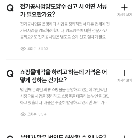
INSIGHT
Q
전기공사업양도양수 신고 시 어떤 서류
가 필요한가요?
자세히보기
주요 업무사례
기업 인사이트
전기공사업을 운영하다 사업을 정리하면서 다른 업체에 전
사례분석/최신동향
기공사업을 양도하려 합니다. 양도양수에 대한 전문가 있
법률정보
을까요? 또 전기공사업은 별도로 승계 신고 절차가 필요하
법률지식인
다는 이야기를 들었습니다. 인터넷을 찾아보니 여러 서류
고객후기
조회수
3,560
를 준비해야 한다고 하는데 정확히 어떤 서류가 필요한지
잘 모르겠습니다. 전기공사업양도양수 신고를 할 때 정확
히 어떤 서류가 필요한건가요?
NEWS
Q
쇼핑몰매각을 하려고 하는데 가격은 어
떻게 정하는 건가요?
언론보도
자세히보기
공지사항
몇 년째 온라인 의류 쇼핑몰을 운영하고 있는데 개인적인
법률 블로그
사정으로 사업을 정리하고 쇼핑몰을 매각하는 방안을 고민
법률서식
하고 있습니다. 매출은 꾸준히 발생하고 있지만 매각 가격
뉴스레터/브로슈어
을 어떻게 정해야 하는지 감이 잘 오지 않습니다. 쇼핑몰매
세미나
조회수
3,514
각을 진행할 때 일반적으로 어떤 기준으로 가격을 산정하
나요?
대륜법률상담예약
부채가 많은 법인도 해산할 수 있나요?