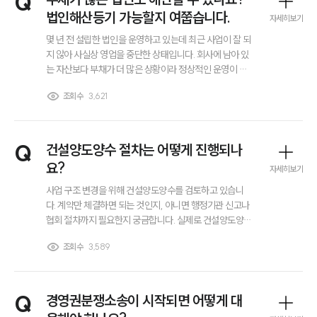
Q
대륜법률상담예약
법인해산등기 가능할지 여쭙습니다.
자세히보기
몇 년 전 설립한 법인을 운영하고 있는데 최근 사업이 잘 되
지 않아 사실상 영업을 중단한 상태입니다. 회사에 남아 있
는 자산보다 부채가 더 많은 상황이라 정상적인 운영이 어
려워 법인을 정리하는 방안을 고민하고 있습니다. 법인해
조회수
3,621
산등기를 하려면 채무를 모두 정리해야 하는지, 아니면 부
채가 남아 있어도 해산 절차를 진행할 수 있는지 궁금합니
다.
Q
건설양도양수 절차는 어떻게 진행되나
요?
자세히보기
사업 구조 변경을 위해 건설양도양수를 검토하고 있습니
다. 계약만 체결하면 되는 것인지, 아니면 행정기관 신고나
협회 절차까지 필요한지 궁금합니다. 실제로 건설양도양수
절차가 어떤 단계로 진행되는지 알고 싶습니다.
조회수
3,589
Q
경영권분쟁소송이 시작되면 어떻게 대