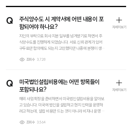
Q
주식양수도 시 계약서에 어떤 내용이 포
함되어야 하나요?
자세히보기
지인의 부탁으로 회사 지분 일부를 넘겨받기로 하면서 주
식양수도를 진행하게 되었습니다. 서로 신뢰 관계가 있어
구두로만 합의해도 되는지 고민했지만 나중에 분쟁이 생길
수 있다는 이야기를 듣고 계약서를 작성하려고 합니다. 주
조회수
3,728
식양수도 계약서에는 어떤 내용을 반드시 포함해야 하는
지, 빠뜨리면 문제가 될 수 있는 항목이 무엇인지 궁금합니
다.
Q
미국법인설립비용에는 어떤 항목들이
포함되나요?
자세히보기
해외 사업 확장을 준비하면서 미국법인설립비용을 알아보
고 있습니다. 미국에 법인을 설립하고 현지 인력을 운영하
려고 하는데, 설립 비용만 드는 것이 아니라 비자나 운영 관
련 비용까지 같이 고려해야 한다는 이야기를 들었습니다.
SERVICES
조회수
3,564
실제로 미국법인설립비용에는 어떤 항목들이 포함되는지,
어디까지를 초기 비용으로 봐야 하는지 궁금합니다.