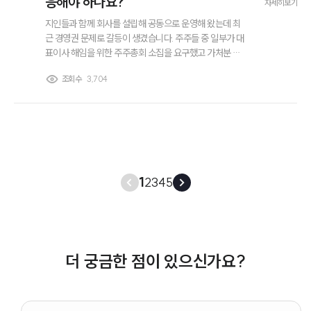
응해야 하나요?
자세히보기
지인들과 함께 회사를 설립해 공동으로 운영해 왔는데 최
근 경영권 문제로 갈등이 생겼습니다. 주주들 중 일부가 대
표이사 해임을 위한 주주총회 소집을 요구했고 가처분 신
청이나 소송까지 검토하고 있다는 이야기를 들었습니다.
조회수
3,704
회사 규모는 크지 않지만 지분 구조가 복잡하고 서로 주장
하는 내용도 달라 상황이 점점 심각해지고 있습니다. 혹시
경영권분쟁소송을 당하면 어떤 방식으로 대응해야 하는지
궁금합니다.
1
2
3
4
5
더 궁금한 점이 있으신가요?