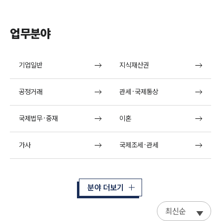
업무분야
기업일반
지식재산권
공정거래
관세·국제통상
국제법무·중재
이혼
가사
국제조세·관세
분야 더보기
최신순