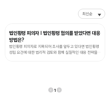
오시는 길
글로벌 파트너 로펌
고객의 소리
최신순
통합검색
AI대륜
법인횡령 피의자 | 법인횡령 협의를 받았다면 대응
INSIGHT
방법은?
법인횡령 피의자로 지목되어 조사를 앞두고 있다면 법인횡령
주요 업무사례
성립 요건에 대한 법리적 검토와 함께 실질적인 대응 전략을
기업 인사이트
사전에 검토하는 것이 필요합니다.
사례분석/최신동향
법률정보
법률지식인
고객후기
NEWS
1
언론보도
공지사항