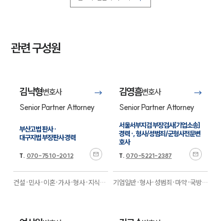
INSIGHT
주요 업무사례
관련 구성원
기업 인사이트
사례분석/최신동향
법률정보
법률지식인
김낙형
김영흠
고객후기
변호사
변호사
Senior Partner Attorney
Senior Partner Attorney
NEWS
서울서부지검 부장검사[기업소송] 
부산고법 판사 ·

경력 ·, 형사/성범죄/군형사전문변
대구지법 부장판사 경력
호사
언론보도
공지사항
T.
070-7510-2012
T.
070-5221-2387
법률 블로그
법률서식
건설·민사·이혼·가사·형사·지식재
기업일반·형사·성범죄·마약·국방군
뉴스레터/브로슈어
산권·조세·성범죄·마약·부동산·건
사·민사·조세·행정·학교폭력·의료
세미나
설·보험·의료제약·기업법무·노동·
전문
산재
전문