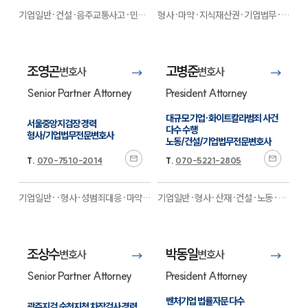
기업일반·건설·음주교통사고·민사·
형사·마약·지식재산권·기업법무·학
의료·형사·행정·지식재산권·가사·
교폭력·의료제약·회계감리·M&A·
이혼
전문
음주교통사고·성범죄·금융·보험
전
문
조영곤
고병준
변호사
변호사
Senior Partner Attorney
President Attorney
대규모 기업·화이트칼라범죄 사건 
서울중앙지검장 경력

다수 수행

형사/기업법무전문변호사
노동/건설/기업법무전문변호사
T.
070-7510-2014
T.
070-5221-2805
기업일반··형사·성범죄대응·마약대
기업일반·형사·산재·건설·노동·디
응·금융·민사·지식재산권·노동·산
지털포렌식·중대재해·민사·엔터테
재·증거조사·디지털포렌식·경호·국
인먼트·스포츠·환경
전문
제통상·M&A·디지털금융
전문
조상수
박동일
변호사
변호사
Senior Partner Attorney
President Attorney
SERVICES
벤처기업 법률자문 다수

광주지검 순천지청 차장검사 경력
