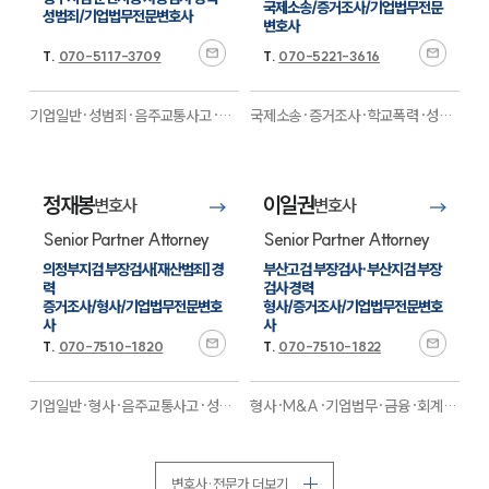
국제소송/증거조사/기업법무전문
성범죄/기업법무전문변호사
변호사
기업법무그룹 업무
T.
070-5117-3709
T.
070-5221-3616
전체
기업일반·성범죄·음주교통사고·학
국제소송·증거조사·학교폭력·성범
PROFESSIONALS
교폭력·의료·형사·행정·민사
전문
죄·음주교통사고·기업법무·조세·형
사·건설·부동산·국방군사
전문
기업전문변호사
정재봉
이일권
변호사
변호사
Senior Partner Attorney
Senior Partner Attorney
ABOUT
의정부지검 부장검사[재산범죄] 경
부산고검 부장검사·부산지검 부장
력

검사 경력

그룹소개
증거조사/형사/기업법무전문변호
형사/증거조사/기업법무전문변호
대륜의 강점
사 
사
기업의뢰인을 위한 장점
T.
070-7510-1820
T.
070-7510-1822
업무협력·법률자문 기업
오시는 길
글로벌 파트너 로펌
기업일반·형사·음주교통사고·성범
형사·M&A·기업법무·금융·회계감
고객의 소리
죄·M&A·민사·이혼·국방군사·마
리·증거조사·디지털포렌식·경호·성
통합검색
약·노동·산재·의료제약
전문
범죄·민사·이혼·마약·학교폭력·보
AI대륜
험
전문
변호사·전문가 더보기