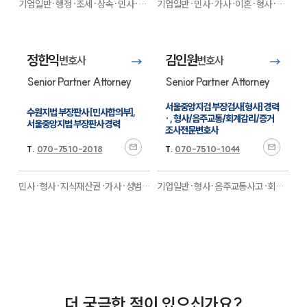
기업일반·행정·조세·상속·민사·형
기업일반·민사·가사·이혼·형사·성
사·M&A·증거조사·디지털포렌식·
범죄·음주교통
전문
경호·회생파산
전문
정한익
김인원
변호사
변호사
Senior Partner Attorney
Senior Partner Attorney
서울중앙지검 부장검사[형사] 경력 
수원지법 부장판사 [민사합의부], 
· , 형사/음주교통/회계감리/증거
서울중앙지법 부장판사 경력
조사전문변호사
T.
070-7510-2018
T.
070-7510-1044
민사·형사·지식재산권·가사·성범죄
기업일반·형사·음주교통사고·회계
대응
전문
감리·증거조사·디지털포렌식·경호·
금융·행정·지식재산권·성범죄·마약
·보험
전문
더 궁금한 점이 있으신가요?