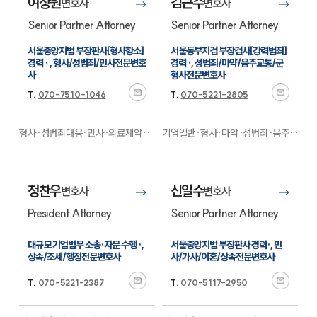
여상원
김근수
변호사
변호사
대륜법률상담예약
Senior Partner Attorney
Senior Partner Attorney
대륜법률상담예약
서울중앙지법 부장판사[형사항소] 
서울동부지검 부장검사[강력범죄] 
경력 · , 형사/성범죄/민사전문변호
경력 ·, 성범죄/마약/음주교통/군
사
형사전문변호사
T.
070-7510-1046
T.
070-5221-2805
형사·성범죄대응·민사·의료제약·마
기업일반·형사·마약·성범죄·음주교
약대응
전문
통·국방군사·민사·조세·행정
·M&A·공정거래·학교폭력
전문
정찬우
신일수
변호사
변호사
President Attorney
Senior Partner Attorney
대규모 기업법무 소송·자문 수행 ·, 
서울중앙지법 부장판사 경력·, 민
상속/조세/행정전문변호사
사/가사/이혼/상속전문변호사
T.
070-5221-2387
T.
070-5117-2950