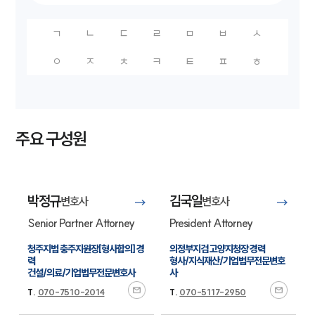
ㄱ
ㄴ
ㄷ
ㄹ
ㅁ
ㅂ
ㅅ
ㅇ
ㅈ
ㅊ
ㅋ
ㅌ
ㅍ
ㅎ
주요 구성원
박정규
김국일
변호사
변호사
Senior Partner Attorney
President Attorney
청주지법 충주지원장[형사합의] 경
의정부지검 고양지청장 경력

력

형사/지식재산/기업법무전문변호
건설/의료/기업법무전문변호사
사
T.
070-7510-2014
T.
070-5117-2950