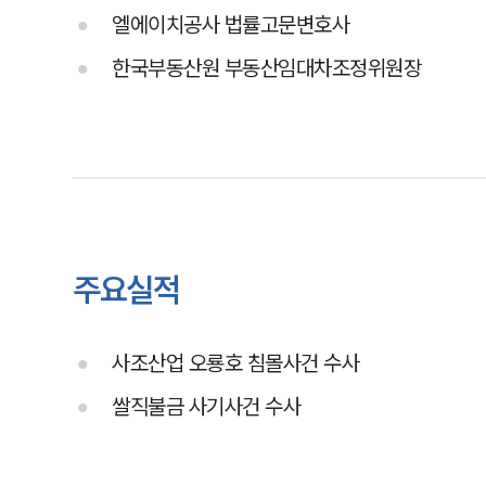
엘에이치공사 법률고문변호사
한국부동산원 부동산임대차조정위원장
주요실적
사조산업 오룡호 침몰사건 수사
쌀직불금 사기사건 수사