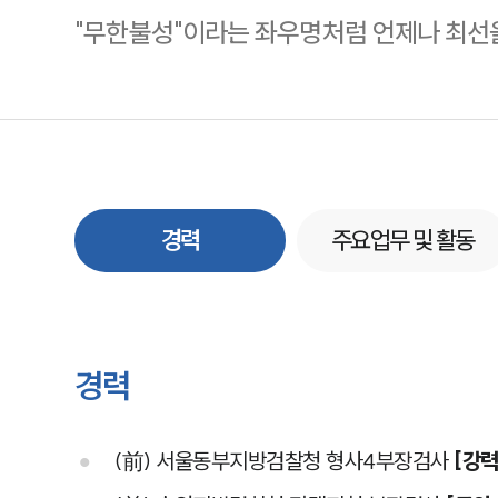
"무한불성"이라는 좌우명처럼 언제나 최선을
경력
주요업무 및 활동
경력
(前) 서울동부지방검찰청 형사4부장검사
[강력