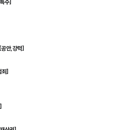
,특수]
[공안,강력]
범죄]
]
적재산권]