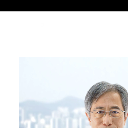
SE
임석필
Senior Partner Attorney