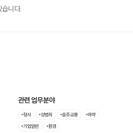
있습니다.
SERVICES
기업법무그룹 업무
전체
PROFESSIONALS
관련 업무분야
기업전문변호사
형사
성범죄
음주교통
마약
ABOUT
기업일반
환경