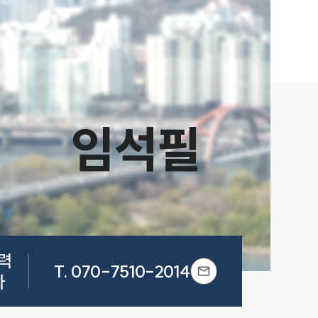
임석필


T.
070-7510-2014
사