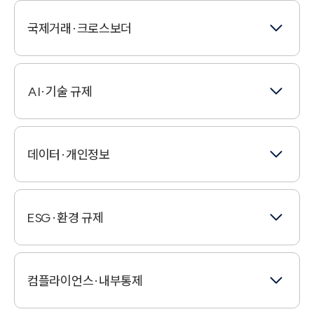
스타트업법인설립
기업거래정책
국제거래·크로스보더
스톡옵션
기업법률자문
국제계약
AI·기술 규제
기업인수
글로벌R&D
법인파산(기업파산)
AI규제
범죄인인도청구
데이터·개인정보
정부조달
AI기본법
외국인법인설립
e-디스커버리
AI윤리
ESG·환경 규제
외국인투자
개인정보소송
기술수출
자산회수
데이터인텔리전스
컴플라이언스·내부통제
모빌리티
해외건설
데이터정보보안