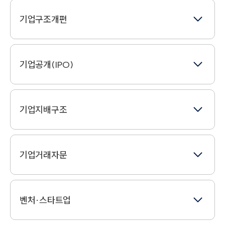
기업구조개편
기업결합
기업공개(IPO)
기업분할
자본시장법
기업실사
기업지배구조
주식상장(IPO)
기업인수합병
경영권분쟁
IR
기업거래자문
적대적M&A
기업지배구조
상장기업자문
주식교환/주식이전
계약서검토
주주간분쟁
벤처·스타트업
공공계약
주주행동주의