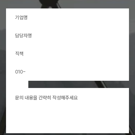
약, OEM·ODM 계약 체결 과정에서 계약서 검토,
상담 기업명 입력창
상담 담당자명 입력창
상담 직책 입력창
상담 연락처 입력창
협상 및 분쟁 예방 자문<br><br>▶ 중국 수출 과
정에서 발생하는 통관, 원산지, 인증, 표시·광고 규
제 등 국가별 규제 대응 전략 수립<br><br>▶ 상
표 선등록, 지식재산권 침해 대응, 위조상품 유통
방지 등 브랜드 보호 및 권리 확보 전략 자문<br>
<br>▶ 중국 현지 사업 운영 과정에서 발생하는
계약 분쟁, 대금 미회수, 컴플라이언스 이슈 등 기
업 법률 리스크 분석 및 대응</div>중국 시장 진출
전략 수립부터 현지 법인 설립, 계약 체결, 수출입,
상담 문의 내용 입력창
통관, 분쟁 대응까지 전문적인 법률자문이 필요하
다면 🔗기업변호사 법률상담예약을 통해 기업 상
황에 맞는 맞춤형 자문을 받아보시기 바랍니다.