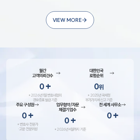
랜드 경험이 소비자의 선택에 큰 영향을 미치는 요
대륜법률상담예약
소로 자리 잡았습니다.또한 중국 로컬 기업들의 성
장도 시장 경쟁 구도를 바꾸는 요인으로 꼽힙니다.
VIEW MORE
대표적으로 생활용품 브랜드 미니소(MINISO)는
저가 상품 판매 중심 이미지를 넘어 IP 협업과 디자
인 경쟁력을 강화하며 브랜드 가치를 높이고 있습
니다.과거 제조 경쟁에 집중했던 중국 기업들이 기
술과 브랜드 경험, 서비스까지 경쟁 영역을 넓히면
월간
대한민국
서 소비시장의 경쟁 방식도 빠르게 변화하고 있는
고객의뢰건수
로펌순위
모습입니다. 시장 경쟁 구도 변화가격 경쟁 중심 →
0
+
0
위
기술 경쟁 중심글로벌 브랜드 중심 → 중국 로컬
*
2026년 1월 변호사협회
*
2025년 국세청
브랜드 경쟁력 확대제품 중심 경쟁 → 브랜드 경험
경유증표 발급 기준
부가가치세 신고 기준
주요 구성원
업무협약/자문
전 세계 사무소
중심 경쟁오프라인 판매 중심 → SNS·라이브커머
체결기업수
0
+
0
+
스·숏폼 기반 디지털 경쟁 확대대중 소비 중심 →
0
+
*
변호사·전문가
개인 맞춤형 소비 경쟁 확대 중국 소비시장에서는
·고문·전문위원
* 2026년 4월까지 기준
무엇이 달라지고 있나 AI 기술과 프리미엄 소비 확