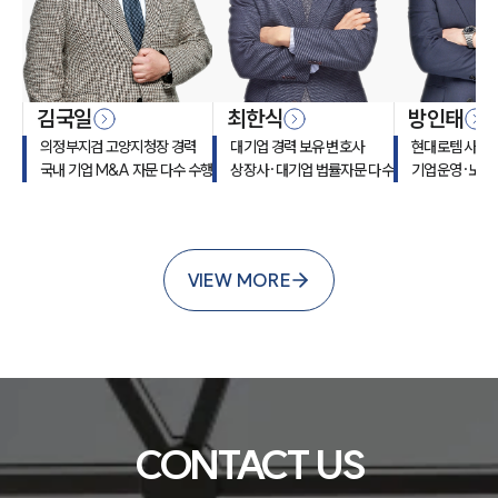
• 상표·디자인 선등록 여부 확인• 브랜드 모방 및
침해 대응 체계 마련계약 및 거래 구조 검토• 유통·
공급계약 조건 검토• 현지 파트너와의 권리·의무
명확화법무법인 대륜, 중국 시장 진출을 위한 원스
김국일
최한식
방인태
톱 기업 자문 대한민국 9위 로펌 법무법인 대륜
의정부지검 고양지청장 경력
대기업 경력 보유 변호사
현대로템 사내
(2025년 국세청 부가가치세 신고 기준)은 중국 시
국내 기업 M&A 자문 다수 수행
상장사·대기업 법률자문 다수
기업운영·노무
장 진출을 준비하는 기업부터 현지에서 사업을 운
영하는 기업까지 맞춤형 기업 법률자문을 제공합
니다. 또한 중국 현지 로펌과의 업무협약(MOU)을
VIEW MORE
기반으로 현지 법률 이슈에도 신속하게 대응하고
기업변호사, 국제통상변호사, 관세사 자격을 보유
한 관세전문위원이 협업하여 기업의 해외 진출 전
과정을 지원합니다. <div class="box2">▶ 중국
진출 전략 수립 단계에서 사업 구조, 투자 방식, 법
CONTACT US
인 설립 형태 등에 대한 법률 리스크 검토 및 자문
<br><br>▶ 중국 거래처와의 공급계약, 유통계