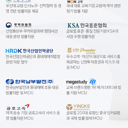
부산대 교원 인사노무·산학협력 등 경
국내 대표 교육기업 교원에 계약 관련
영 전반 법률자문 제공
정기 법률 자문
산업통상부 무역위원회에 행정사건
글로벌 표준·품질 전문기관 KSA의
대응 관련 법률자문
사업 수행 법률자문
한국산업인력공단과 중대재해처벌법
우수고객·자산가 대상으로 서비스를
관련 자문 협약
제공하는 신한투자증권과 리스크 대
응 MOU
한국남부발전과 중대재해 초동 대응
교육 브랜드평판 1위 메가스터디와 법
법률자문 및 MOU
률 지원 MOU
여객 운송 기업 금호고속의 서비스 운
글로벌 200대 로펌인 중국 잉커로펌
영 법률자문 MOU
과 국제 법률 협력 MOU