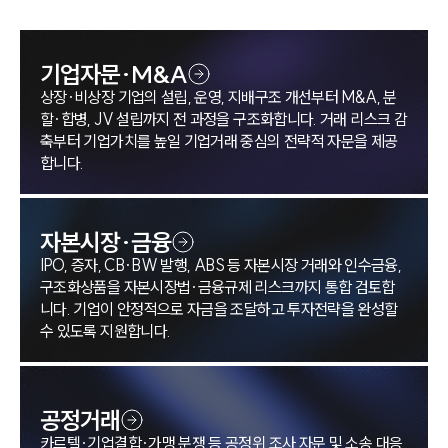
횡령·횡령죄
뇌물수수
기업자문·M&A
상장·비상장 기업의 설립, 운영, 지배구조 개선부터 M&A, 분
뇌물알선수재죄
할·합병, JV 설립까지 전 과정을 구조화합니다. 거래 리스크 감
축부터 기업가치를 높일 기업거래 중심의 전략적 자문을 제공
부정청탁금지법
합니다.
군납비리
자본시장·금융
방위산업
IPO, 증자, CB·BW 발행, ABS 등 자본시장 거래와 인수금융,
구조화상품을 자본시장법·금융규제 리스크까지 통합 검토합
입찰담합
니다. 기업이 안정적으로 자금을 조달하고 투자전략을 완성할
수 있도록 지원합니다.
공정거래
카르텔·기업결합·가맹 분쟁 등 공정위 조사 자문 및 소송 대응