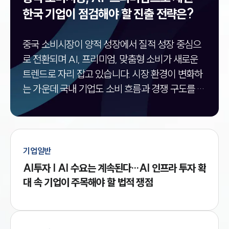
기업법무그룹 업무
전체
한국 기업이 점검해야 할 진출 전략은?
PROFESSIONALS
중국 소비시장이 양적 성장에서 질적 성장 중심으
로 전환되며 AI, 프리미엄, 맞춤형 소비가 새로운
기업전문변호사
트렌드로 자리 잡고 있습니다. 시장 환경이 변화하
는 가운데 국내 기업도 소비 흐름과 경쟁 구도를 반
ABOUT
영한 전략 수립이 중요해지고 있는 상황입니다. 중
국 소비시장이 AI·프리미엄 중심으로 재편되는 이
그룹소개
대륜의 강점
유 중국 소비시장은 가격 중심의 대중 소비에서 벗
기업의뢰인을 위한 장점
어나 기술과 품질, 브랜드 가치를 중시하는 방향으
업무협력·법률자문 기업
기업일반
오시는 길
로 변화하고 있습니다. AI 기술을 적용한 제품과 서
AI투자 | AI 수요는 계속된다…AI 인프라 투자 확
글로벌 파트너 로펌
비스가 빠르게 확산되는 가운데 프리미엄 소비와
대 속 기업이 주목해야 할 법적 쟁점
고객의 소리
개인 맞춤형 소비도 새로운 성장축으로 자리 잡았
통합검색
AI대륜
습니다.1) 소비 트렌드 변화구분주요 내용AI 기반
소비 확대AI 기능을 적용한 제품과 서비스 수요 증