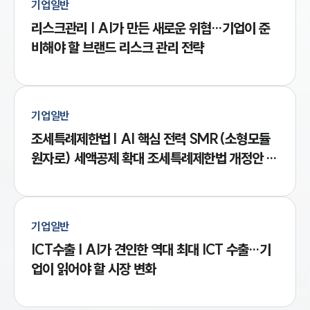
INSIGHT
기업일반
가프리미엄 소비 증가품질과 브랜드 경험을 중시
리스크관리 | AI가 만든 새로운 위협…기업이 준
하는 소비 확대맞춤형 소비 확산개인 취향과 라이
주요 업무사례
비해야 할 브랜드 리스크 관리 전략
기업 인사이트
프스타일을 반영한 제품 선호건강·기능성 소비기
사례분석/최신동향
능성 식품, 헬스케어 제품 수요 증가AI 기술은 소비
법률정보
재 전반으로 빠르게 확산되고 있으며, 소비자는 가
법률지식인
고객후기
격보다 사용 경험과 편의성, 제품의 차별성을 중요
기업일반
하게 평가하는 경향을 보이고 있습니다. 특히 화장
조세특례제한법 | AI 핵심 전력 SMR(소형모듈
NEWS
품과 식품, 생활용품 시장에서는 프리미엄 제품과
원자로) 세액공제 확대 조세특례제한법 개정안 발
기능성을 앞세운 제품군이 성장세를 이어가고, 소
의…기업이 알아야 할 것은?
언론보도
비자의 취향을 반영한 맞춤형 서비스도 확대되는
공지사항
법률 블로그
모습입니다.2) 시장 경쟁 환경 변화 중국 소비시장
법률서식
기업일반
의 경쟁 구도는 가격 경쟁 중심에서 기술과 브랜드
뉴스레터/브로슈어
ICT수출 | AI가 견인한 역대 최대 ICT 수출…기
세미나
경쟁 중심으로 이동하고 있습니다. 과거에는 가격
업이 읽어야 할 시장 변화
경쟁력이 시장 점유율을 좌우하는 경우가 많았지
만, 최근에는 AI 기술을 접목한 제품과 차별화된 브
대륜법률상담예약