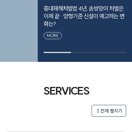
중대재해처벌법 4년, 솜방망이 처벌은
「
이제 끝…양형기준 신설이 예고하는 변
배
화는?
의
MORE
SERVICES
전체 펼치기