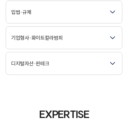
해외투자
보안솔루션
입법·규제
디지털포렌식
부패방지
전자상거래법
규제대응
윤리경영
기업형사·화이트칼라범죄
통신비밀보호법위반
입법지원
자금세탁방지
금융범죄
디지털자산·핀테크
준법경영
배임·배임죄
컴플라이언스
범죄수익은닉죄
특경법
EXPERTISE
화이트칼라범죄