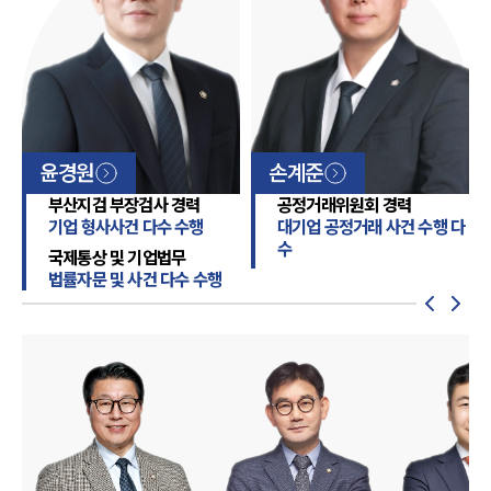
꾸준한 수요를 이어가고 있는 것으로 나타났습니
다.품목비중화장품38%식품36%생활용품17%
패션6%의약품3%중국 소비시장의 변화는 새로
운 사업 기회를 제공하는 동시에 기업이 검토해야
할 요소도 늘리고 있습니다. 소비 트렌드에 맞는 제
윤경원
손계준
품을 출시하는 것만으로는 시장 경쟁력을 확보하
부산지검 부장검사 경력
공정거래위원회 경력
기 어렵기 때문에 시장 환경과 규제 변화까지 함께
기업 형사사건 다수 수행
대기업 공정거래 사건 수행 다
고려한 전략 수립이 중요합니다. 특히 중국은 제품
수
국제통상 및 기업법무
인증과 광고 규제, 지식재산권 보호 등 기업 활동과
법률자문 및 사건 다수 수행
관련된 제도가 지속적으로 변화하는 만큼 진출 전
충분한 검토가 필요합니다.점검 분야주요 검토 사
항시장조사 및 소비자 분석• 소비 트렌드와 경쟁 브
랜드 분석• 현지 유통채널 및 판매 플랫폼 검토제품
인증 및 규제 확인• 품목별 인증 및 허가 요건 검토•
표시·광고 규제 및 통관 기준 확인지식재산권 보호