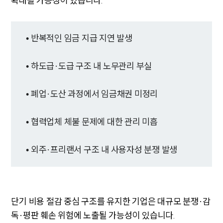
확대될 가능성이 있습니다.
• 반복적인 임금 지급 지연 발생
SERVICES
• 하도급·도급 구조 내 노무관리 부실
기업법무그룹 업무
전체
• 폐업·도산 과정에서 임금채권 미정리
• 협력업체 체불 문제에 대한 관리 미흡
PROFESSIONALS
기업전문변호사
• 외주·프리랜서 구조 내 사용자성 분쟁 발생
ABOUT
그룹소개
단기 비용 절감 중심 구조를 유지한 기업은 대규모 분쟁·감
대륜의 강점
독·평판 훼손 위험에 노출될 가능성이 있습니다.
기업의뢰인을 위한 장점