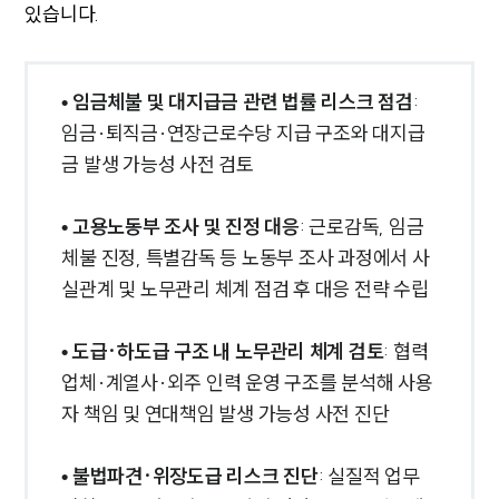
있습니다.
법률 블로그
법률서식
뉴스레터/브로슈어
세미나
• 임금체불 및 대지급금 관련 법률 리스크 점검
:
임금·퇴직금·연장근로수당 지급 구조와 대지급
대륜법률상담예약
금 발생 가능성 사전 검토
대륜법률상담예약
• 고용노동부 조사 및 진정 대응
: 근로감독, 임금
체불 진정, 특별감독 등 노동부 조사 과정에서 사
실관계 및 노무관리 체계 점검 후 대응 전략 수립
• 도급·하도급 구조 내 노무관리 체계 검토
: 협력
업체·계열사·외주 인력 운영 구조를 분석해 사용
자 책임 및 연대책임 발생 가능성 사전 진단
• 불법파견·위장도급 리스크 진단
: 실질적 업무