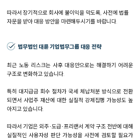
업무협력·법률자문 기업
오시는 길
따라서 장기적으로 회사에 불이익을 막도록, 사전에 법률
글로벌 파트너 로펌
자문을 받아 대응 방안을 마련해두시기를 바랍니다.
고객의 소리
통합검색
AI대륜
법무법인 대륜 기업법무그룹 대응 전략
INSIGHT
최근 노동 리스크는 사후 대응만으로는 해결하기 어려운
주요 업무사례
기업 인사이트
구조로 변화하고 있습니다.
사례분석/최신동향
법률정보
특히 대지급금 회수 절차가 국세 체납처분 방식으로 전환
법률지식인
고객후기
되면서 사업주 재산에 대한 실질적 강제집행 가능성도 높
아지고 있습니다.
NEWS
따라서 기업은 외주·도급·프리랜서 계약 구조 전반에 대해
언론보도
실질적인 사용자성 판단 가능성을 사전에 검토할 필요가
공지사항