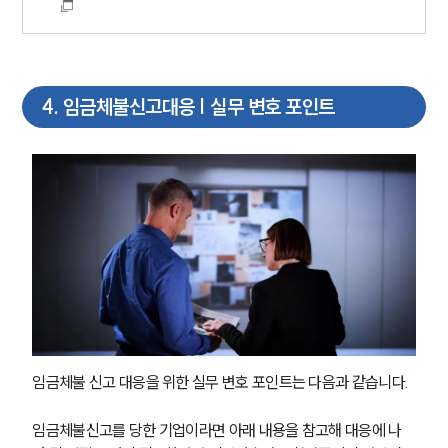
기업 인사이트
사례분석/최신동향
법률정보
법률지식인
고객후기
4
.
임금체불신고대응 | 실무 변호 포인트
NEWS
언론보도
공지사항
법률 블로그
법률서식
뉴스레터/브로슈어
세미나
대륜법률상담예약
임금체불 신고 대응을 위한 실무 변호 포인트는 다음과 같습니다.
대륜법률상담예약
임금체불신고를 당한 기업이라면 아래 내용을 참고해 대응에 나