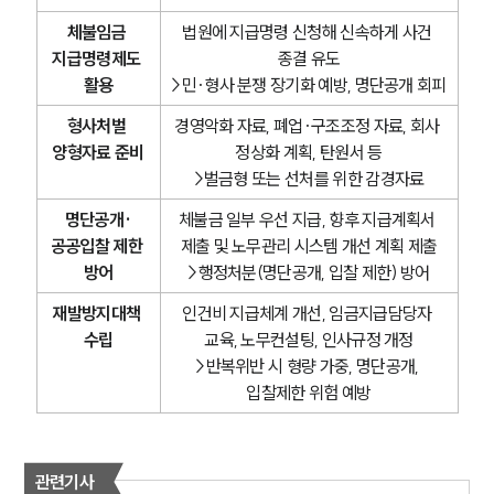
체불임금 
법원에 지급명령 신청해 신속하게 사건 
지급명령제도 
종결 유도
활용
>민·형사 분쟁 장기화 예방, 명단공개 회피
형사처벌 
경영악화 자료, 폐업·구조조정 자료, 회사 
양형자료 준비
정상화 계획, 탄원서 등
>벌금형 또는 선처를 위한 감경자료
명단공개·
체불금 일부 우선 지급, 향후 지급계획서 
공공입찰 제한 
제출 및 노무관리 시스템 개선 계획 제출
방어
>행정처분(명단공개, 입찰 제한) 방어
재발방지대책 
인건비 지급체계 개선, 임금지급담당자 
수립
교육, 노무컨설팅, 인사규정 개정
>반복위반 시 형량 가중, 명단공개, 
입찰제한 위험 예방
관련기사