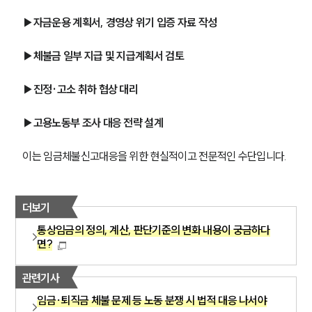
PROFESSIONALS
▶자금운용 계획서, 경영상 위기 입증 자료 작성
기업전문변호사
▶체불금 일부 지급 및 지급계획서 검토
ABOUT
▶진정·고소 취하 협상 대리
그룹소개
▶고용노동부 조사 대응 전략 설계
대륜의 강점
기업의뢰인을 위한 장점
이는 임금체불신고대응을 위한 현실적이고 전문적인 수단입니다.
업무협력·법률자문 기업
오시는 길
글로벌 파트너 로펌
고객의 소리
더보기
통합검색
통상임금의 정의, 계산, 판단기준의 변화 내용이 궁금하다
AI대륜
면?
INSIGHT
관련기사
임금·퇴직금 체불 문제 등 노동 분쟁 시 법적 대응 나서야
주요 업무사례