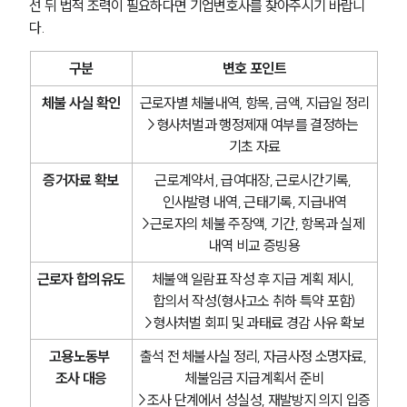
선 뒤 법적 조력이 필요하다면 기업변호사를 찾아주시기 바랍니
다.
구분
변호 포인트
체불 사실 확인
근로자별 체불내역, 항목, 금액, 지급일 정리
>형사처벌과 행정제재 여부를 결정하는 
기초 자료
증거자료 확보
근로계약서, 급여대장, 근로시간기록, 
인사발령 내역, 근태기록, 지급내역
>근로자의 체불 주장액, 기간, 항목과 실제 
내역 비교 증빙용
근로자 합의유도
체불액 일람표 작성 후 지급 계획 제시, 
합의서 작성(형사고소 취하 특약 포함)
>형사처벌 회피 및 과태료 경감 사유 확보
고용노동부 
출석 전 체불사실 정리, 자금사정 소명자료, 
조사 대응
체불임금 지급계획서 준비
>조사 단계에서 성실성, 재발방지 의지 입증