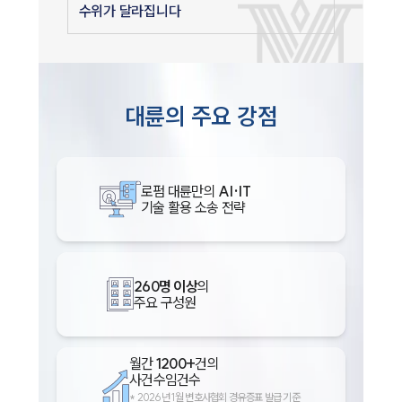
수위가 달라집니다
대륜의 주요 강점
로펌 대륜만의
AI·IT
기술 활용 소송 전략
260명 이상
의
주요 구성원
월간
1200+
건의
사건수임건수
*
2026년 1월 변호사협회 경유증표 발급 기준