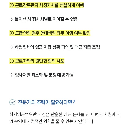
INSIGHT
③ 근로감독관의 시정지시를 성실하게 이행
주요 업무사례
→ 불이행 시 형사처벌로 이어질 수 있음
기업 인사이트
사례분석/최신동향
④ 도급인의 경우 연대책임 의무 이행 여부 확인
법률정보
법률지식인
고객후기
→ 하청업체의 임금 지급 상황 파악 및 대금 지급 조정
⑤ 근로자와의 원만한 합의 시도
NEWS
→ 형사처벌 최소화 및 분쟁 예방 가능
언론보도
공지사항
법률 블로그
법률서식
뉴스레터/브로슈어
전문가의 조력이 필요하다면?
세미나
최저임금법위반 사건은 단순한 임금 문제를 넘어 형사 처벌과 사
업 운영에 치명적인 영향을 줄 수 있는 사안입니다. 
대륜법률상담예약