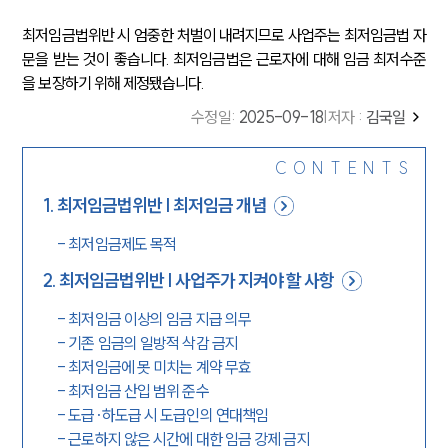
최저임금법위반 시 엄중한 처벌이 내려지므로 사업주는 최저임금법 자
문을 받는 것이 좋습니다. 최저임금법은 근로자에 대해 임금 최저수준
을 보장하기 위해 제정됐습니다.
수정일
:
2025-09-18
|
저자 :
김국일
CONTENTS
1
.
최저임금법위반 | 최저임금 개념
-
최저임금제도 목적
2
.
최저임금법위반 | 사업주가 지켜야 할 사항
-
최저임금 이상의 임금 지급 의무
-
기존 임금의 일방적 삭감 금지
-
최저임금에 못 미치는 계약 무효
-
최저임금 산입 범위 준수
-
도급·하도급 시 도급인의 연대책임
-
근로하지 않은 시간에 대한 임금 강제 금지