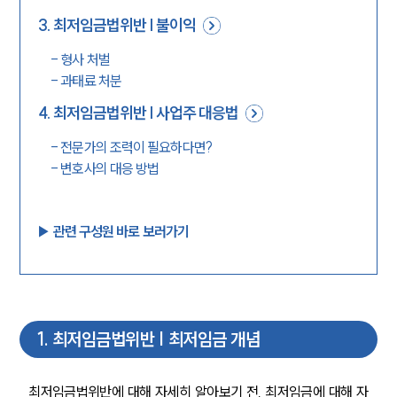
3
.
최저임금법위반 | 불이익
-
형사 처벌
-
과태료 처분
4
.
최저임금법위반 | 사업주 대응법
-
전문가의 조력이 필요하다면?
-
변호사의 대응 방법
▶︎ 관련 구성원 바로 보러가기
1
.
최저임금법위반 | 최저임금 개념
최저임금법위반에 대해 자세히 알아보기 전, 최저임금에 대해 자