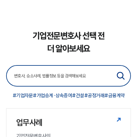
기업전문변호사 선택 전
더 알아보세요
#기업자문
#가업승계·상속증여
#건설
#공정거래
#금융계약
업무사례
기업전문변호사의
