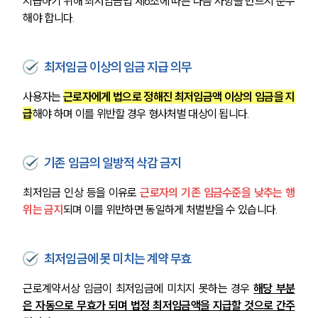
지급하기 위해 최저임금법 제6조에 따른 다음 사항을 반드시 준수
해야 합니다.
최저임금 이상의 임금 지급 의무
사용자는 
근로자에게 법으로 정해진 최저임금액 이상의 임금을 지
급
해야 하며 이를 위반할 경우 형사처벌 대상이 됩니다.
기존 임금의 일방적 삭감 금지
최저임금 인상 등을 이유로 
근로자의 기존 임금수준을 낮추는 행
위는 금지
되며 이를 위반하면 동일하게 처벌받을 수 있습니다.
최저임금에 못 미치는 계약 무효
근로계약서상 임금이 최저임금에 미치지 못하는 경우 
해당 부분
은 자동으로 무효가 되며 법정 최저임금액을 지급할 것으로 간주