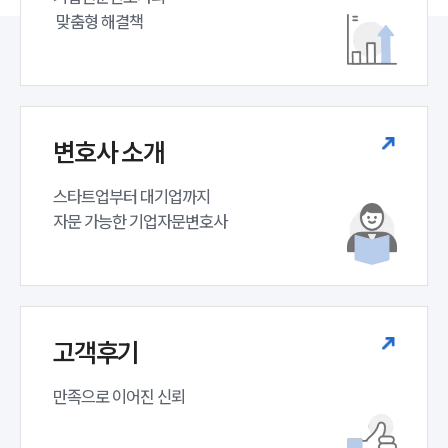
 맞춤형 해결책
변호사 소개
스타트업부터 대기업까지 

자문 가능한 기업자문변호사 
고객후기
만족으로 이어진 신뢰