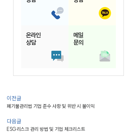
온라인
메일
상담
문의
이전글
폐기물관리법 기업 준수 사항 및 위반 시 불이익
다음글
ESG리스크 관리 방법 및 기업 체크리스트