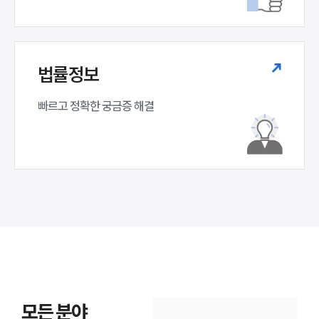
법률정보
빠르고 정확한 궁금증 해결
모든 분야