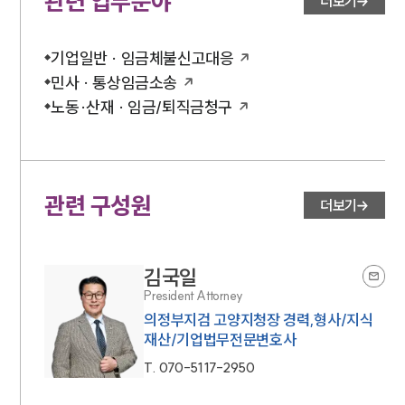
관련 업무분야
더보기
기업일반 · 임금체불신고대응
민사 · 통상임금소송
노동·산재 · 임금/퇴직금청구
관련 구성원
더보기
김국일
President Attorney
의정부지검 고양지청장 경력,형사/지식
재산/기업법무전문변호사
T.
070-5117-2950