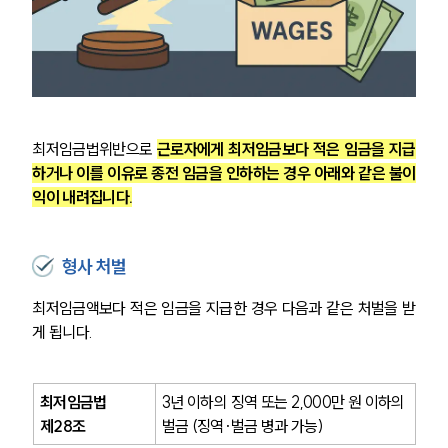
최저임금법위반으로 
근로자에게 최저임금보다 적은 임금을 지급
하거나 이를 이유로 종전 임금을 인하하는 경우 아래와 같은 불이
익이 내려집니다.
형사 처벌
최저임금액보다 적은 임금을 지급한 경우 다음과 같은 처벌을 받
게 됩니다.
최저임금법 
3년 이하의 징역 또는 2,000만 원 이하의 
제28조
벌금 (징역·벌금 병과 가능)