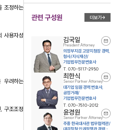
을 조정하는
관련 구성원
더보기
의 사용자성
김국일
President Attorney
의정부지검 고양지청장 경력,
형사/지식재산/
기업법무전문변호사
T.
070-5117-2950
최한식
을 우려하는
Senior Partner Attorney
대기업 임원 경력 변호사,
공정거래/
기업법무전문변호사
T.
070-7510-2012
, 구조조정
윤경원
Senior Partner Attorney
주중 한국대사관 법무협력관/
대검찰청 인권정책관 경력 ·