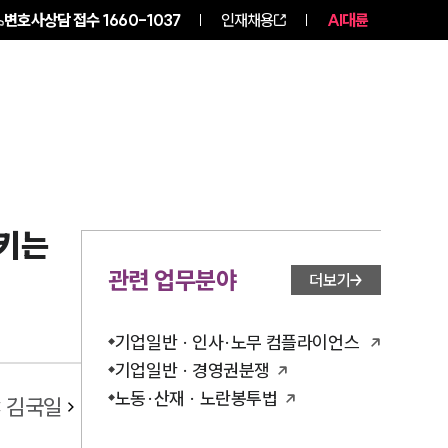
변호사상담 접수
1660-1037
인재채용
AI대륜
NEWS
ABOUT
지키는
관련 업무분야
더보기
기업일반 · 인사·노무 컴플라이언스
기업일반 · 경영권분쟁
노동·산재 · 노란봉투법
:
김국일