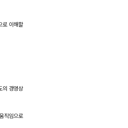
으로 이해할
SERVICES
기업법무그룹 업무
전체
PROFESSIONALS
도의 경영상
기업전문변호사
 움직임으로
ABOUT