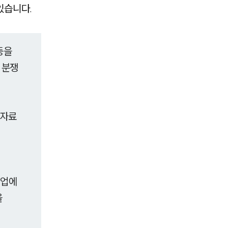
있습니다.
기업 인사이트
사례분석/최신동향
등을
법률정보
 분쟁
법률지식인
고객후기
 자료
NEWS
언론보도
공지사항
기업에
을
법률 블로그
법률서식