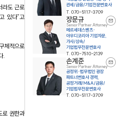
관세/금융/기업전문변호사
더라도 근로
T.
070-5117-3709
고 있다”고
장문규
Senior Partner Attorney
메르세데스벤츠·
아우디코리아 기업자문,
가사/상속/
 구체적으로
기업법무전문변호사
T.
070-7510-2139
다.
손계준
Senior Partner Attorney
공정위·법무법인 광장
파트너변호사 경력,
공정거래/M&A/금융/
기업법무전문변호사
T.
070-5117-3709
도로 권한과