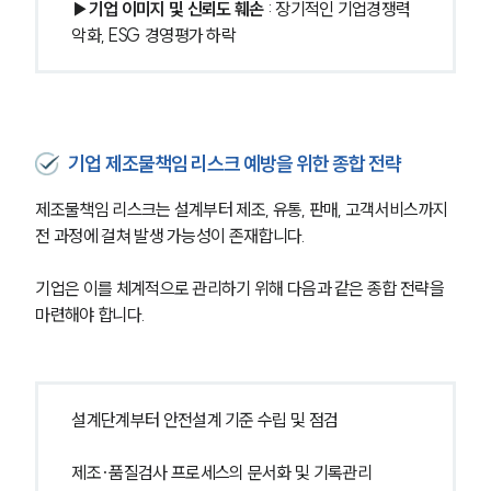
▶기업 이미지 및 신뢰도 훼손
 : 장기적인 기업경쟁력 
기업 인사이트
사례분석/최신동향
악화, ESG 경영평가 하락
법률정보
법률지식인
고객후기
기업 제조물책임 리스크 예방을 위한 종합 전략
NEWS
제조물책임 리스크는 설계부터 제조, 유통, 판매, 고객서비스까지 
언론보도
전 과정에 걸쳐 발생 가능성이 존재합니다. 
공지사항
법률 블로그
법률서식
기업은 이를 체계적으로 관리하기 위해 다음과 같은 종합 전략을 
뉴스레터/브로슈어
마련해야 합니다.
세미나
대륜법률상담예약
설계단계부터 안전설계 기준 수립 및 점검
대륜법률상담예약
제조·품질검사 프로세스의 문서화 및 기록관리