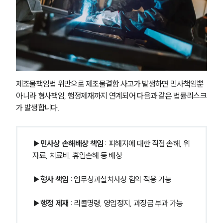
PROFESSIONALS
기업전문변호사
ABOUT
제조물책임법 위반으로 제조물결함 사고가 발생하면 민사책임뿐 
그룹소개
아니라 형사책임, 행정제재까지 연계되어 다음과 같은 법률리스크
대륜의 강점
기업의뢰인을 위한 장점
가 발생합니다.
업무협력·법률자문 기업
오시는 길
글로벌 파트너 로펌
▶민사상 손해배상 책임
 : 피해자에 대한 직접 손해, 위
고객의 소리
자료, 치료비, 휴업손해 등 배상
통합검색
AI대륜
▶형사 책임
 : 업무상과실치사상 혐의 적용 가능
INSIGHT
▶행정 제재
 : 리콜명령, 영업정지, 과징금 부과 가능
주요 업무사례