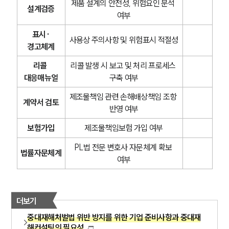
제품 설계의 안전성, 위험요인 분석 
설계검증
여부
표시·
사용상 주의사항 및 위험표시 적절성
경고체계
리콜 
리콜 발생 시 보고 및 처리 프로세스 
대응매뉴얼
구축 여부
제조물책임 관련 손해배상책임 조항 
계약서 검토
반영 여부
보험가입
제조물책임보험 가입 여부
PL법 전문 변호사 자문체계 확보 
법률자문체계
여부
더보기
중대재해처벌법 위반 방지를 위한 기업 준비사항과 중대재
해컨설팅의 필요성