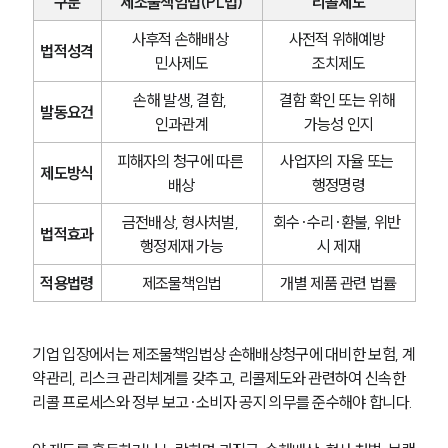
구분
제조물책임법(PL법)
리콜제도
사후적 손해배상 
사전적 위해예방 
법적성격
민사제도
조치제도
손해 발생, 결함, 
결함 확인 또는 위해 
발동요건
인과관계
가능성 인지
피해자의 청구에 따른 
사업자의 자율 또는 
제도방식
배상
행정명령
금전배상, 형사처벌, 
회수·수리·환불, 위반 
법적효과
행정제재 가능
시 제재
적용법령
제조물책임법
개별 제품 관련 법률
기업 입장에서는 제조물책임법상 손해배상청구에 대비한 보험, 계
약관리, 리스크 관리체계를 갖추고, 리콜제도와 관련하여 신속한 
리콜 프로세스와 정부 보고·소비자 공지 의무를 준수해야 합니다.