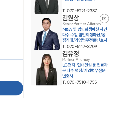
T.
070-5221-2387
김원상
Senior Partner Attorney
M&A 및 법인회생파산 사건
다수 수행,법인회생파산/공
SERVICES
정거래/기업법무전문변호사
T.
070-5117-3709
기업법무그룹 업무
김유정
Partner Attorney
전체
LG전자·현대건설 등 법률자
문 다수,행정/기업법무전문
변호사
PROFESSIONALS
T.
070-7510-1755
기업전문변호사
ABOUT