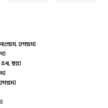
 재산범죄, 강력범죄]
약]
 조세, 행정]
죄]
 강력범죄]
]