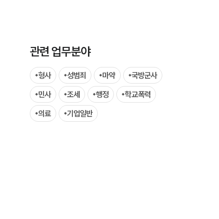
그룹소개
대륜의 강점
기업의뢰인을 위한 장점
관련 업무분야
업무협력·법률자문 기업
형사
성범죄
마약
국방군사
오시는 길
민사
조세
행정
학교폭력
글로벌 파트너 로펌
의료
기업일반
고객의 소리
통합검색
AI대륜
INSIGHT
주요 업무사례