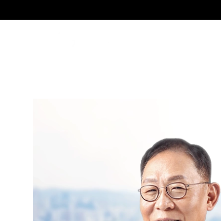
SE
김영흠
Senior Partner Attorney