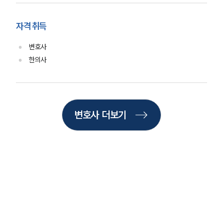
ABOUT
자격 취득
그룹소개
변호사
대륜의 강점
한의사
기업의뢰인을 위한 장점
업무협력·법률자문 기업
오시는 길
글로벌 파트너 로펌
고객의 소리
변호사 더보기
통합검색
AI대륜
INSIGHT
주요 업무사례
기업 인사이트
사례분석/최신동향
법률정보
법률지식인