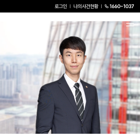
로그인
나의사건현황
1660-1037
홍승표
Senior Associate Attorney