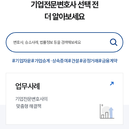
기업전문변호사 선택 전
고객후기
더 알아보세요
NEWS
언론보도
공지사항
법률 블로그
법률서식
뉴스레터/브로슈어
#기업자문
#가업승계·상속증여
#건설
#공정거래
#금융계약
세미나
대륜법률상담예약
업무사례
대륜법률상담예약
기업전문변호사의

 맞춤형 해결책