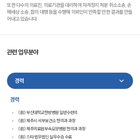
또한 다수의 의료진, 의료기관을 대리하여 자격정지 처분 취소소송, 손
해배상 소송, 합의 대행 등을 수행해 의뢰인이 만족할 만한 결과를 만들
어내고 있습니다.
관련 업무분야
의료제약
민사
손해배상
형사
성범죄
기업법무
이혼
부동산
경력
(前) 부산대학교한방병원 일반수련의
(前) 제주시 서부보건소 한의과 과장
(前) 제주의료원부속요양병원 한의과 과장
(前) 스타 법무법인 실무수습 수료