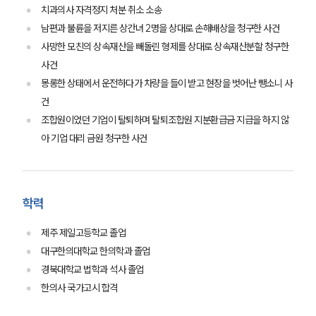
치과의사 자격정지 처분 취소 소송
남편과 불륜을 저지른 상간녀 2명을 상대로 손해배상을 청구한 사건
사망한 모친의 상속재산을 빼돌린 형제를 상대로 상속재산분할 청구한
사건
몽롱한 상태에서 운전하다가 차량을 들이 받고 현장을 벗어난 뺑소니 사
건
조합원이었던 기업이 탈퇴하며 탈퇴조합원 지분환급금 지급을 하지 않
아 기업 대리 금원 청구한 사건
SERVICES
학력
기업법무그룹 업무
전체
제주 제일고등학교 졸업
대구한의대학교 한의학과 졸업
경북대학교 법학과 석사 졸업
PROFESSIONALS
한의사 국가고시 합격
기업전문변호사