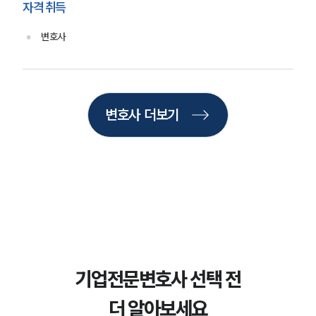
자격 취득
INSIGHT
변호사
주요 업무사례
기업 인사이트
사례분석/최신동향
법률정보
변호사 더보기
법률지식인
고객후기
NEWS
언론보도
공지사항
법률 블로그
법률서식
뉴스레터/브로슈어
기업전문변호사 선택 전
세미나
더 알아보세요