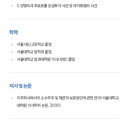
S 성형외과 프로포폴 상습투약 사건 등 마약류범죄 사건
기업법무그룹 업무
전체
학력
PROFESSIONALS
서울 대신고등학교 졸업
기업전문변호사
서울대학교 법학과 졸업
서울대학교 법과대학원 석사(상법) 졸업
ABOUT
그룹소개
대륜의 강점
저서 및 논문
기업의뢰인을 위한 장점
업무협력·법률자문 기업
지주회사에서의 소수주주 및 채권자 보호방안에 관한 연구(서울대학교
오시는 길
대학원 석사학위 논문, 2000)
글로벌 파트너 로펌
고객의 소리
통합검색
AI대륜