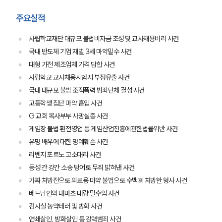
주요실적
사립학교재단 대규모 불법비자금 조성 및 교사채용비리 사건
국내 반도체 기업 재벌 3세 마약밀수 사건
대형 가전 제조업체 가격 담합 사건
사립학교 교사채용시험지 부정유출 사건
국내 대규모 불법 조직폭력 범죄단체 결성 사건
고등학생 집단 마약 흡입 사건
G 교회 목사부부 사망실종 사건
게임장 불법 환전영업 등 게임산업진흥에관한법률위반 사건
유명 배우에 대한 명예훼손 사건
리벤지 포르노 고소대리 사건
동성 간 강간 소송 방어로 무죄 밝혀낸 사건
가짜 처방전으로 의료용 마약 불법으로 수백회 처방한 형사 사건
베트남인의 대마초 대량 밀수입 사건
검사실 농약테러 및 방화 사건
SERVICES
연쇄살인, 방화살인 등 강력범죄 사건