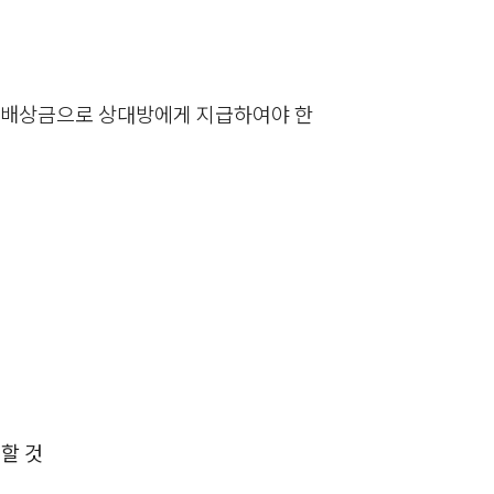
뉴스레터/브로슈어
세미나
지연배상금으로 상대방에게 지급하여야 한
대륜법률상담예약
대륜법률상담예약
할 것