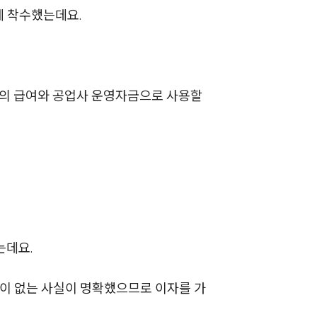
에 착수했는데요.
기업 인사이트
사례분석/최신동향
법률정보
들의 급여와 공업사 운영자금으로 사용할
법률지식인
고객후기
NEWS
언론보도
는데요.
공지사항
법률 블로그
이 없는 사실이 명확했으므로 이자를 가
법률서식