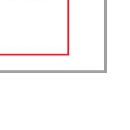
그룹소개
대륜의 강점
기업의뢰인을 위한 장점
업무협력·법률자문 기업
오시는 길
글로벌 파트너 로펌
고객의 소리
통합검색
AI대륜
INSIGHT
주요 업무사례