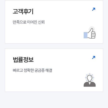
주요 업무사례
기업 인사이트
고객후기
사례분석/최신동향
법률정보
만족으로 이어진 신뢰
법률지식인
고객후기
NEWS
언론보도
공지사항
법률정보
법률 블로그
법률서식
빠르고 정확한 궁금증 해결
뉴스레터/브로슈어
세미나
대륜법률상담예약
대륜법률상담예약