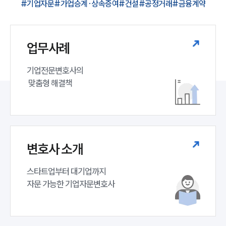
#기업자문
#가업승계·상속증여
#건설
#공정거래
#금융계약
PROFESSIONALS
업무사례
기업전문변호사
기업전문변호사의

ABOUT
 맞춤형 해결책
그룹소개
대륜의 강점
기업의뢰인을 위한 장점
업무협력·법률자문 기업
오시는 길
변호사 소개
글로벌 파트너 로펌
고객의 소리
통합검색
스타트업부터 대기업까지 

AI대륜
자문 가능한 기업자문변호사 
INSIGHT