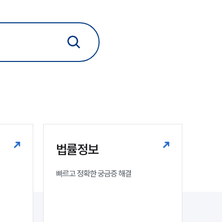
그룹소개
대륜의 강점
기업의뢰인을 위한 장점
업무협력·법률자문 기업
오시는 길
글로벌 파트너 로펌
고객의 소리
법률정보
통합검색
AI대륜
빠르고 정확한 궁금증 해결
INSIGHT