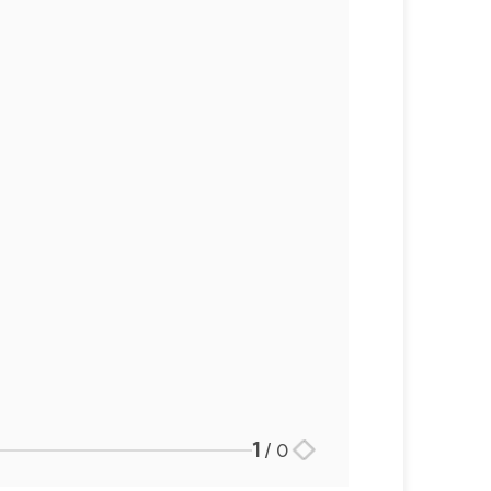
법률서식
뉴스레터/브로슈어
세미나
대륜법률상담예약
대륜법률상담예약
1
/
0