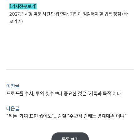
글로벌 파트너 로펌
[기사전문보기]
고객의 소리
2027년 시행 앞둔 시간 단위 연차, 기업이 점검해야 할 법적 쟁점 (바
통합검색
로가기)
AI대륜
INSIGHT
주요 업무사례
기업 인사이트
사례분석/최신동향
법률정보
법률지식인
이전글
고객후기
프로포폴 수사, 투약 횟수보다 중요한 것은 ‘기록과 목적’이다
NEWS
다음글
“짝퉁·가짜 표현 썼어도”...검찰 “주관적 견해는 명예훼손 아냐”
언론보도
공지사항
법률 블로그
법률서식
목록보기