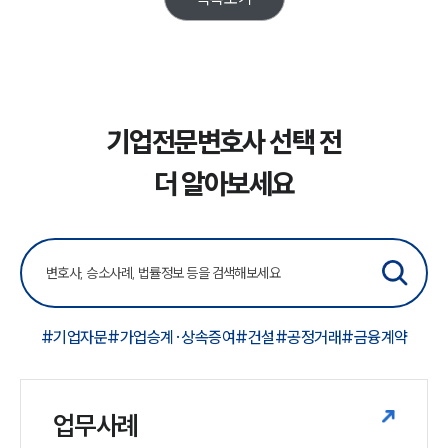
뉴스레터/브로슈어
세미나
대륜법률상담예약
기업전문변호사 선택 전
대륜법률상담예약
더 알아보세요
#기업자문
#가업승계·상속증여
#건설
#공정거래
#금융계약
업무사례