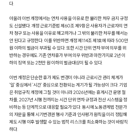
다.
아울러 이번 개정에서는 연차 사용을 이유로 한 불리한 처우 금지 규정
SERVICES
도 신설됐다. 개정 근로기준법 제60조 제9항은 사용자가 근로자의 연
차 청구 또는 사용을 이유로 해고하거나 그 밖의 불리한 처우를 해서는
기업법무그룹 업무
안 된다고 규정한다. 이를 위반하면 개정 제114조 제1호에 따라 500만
전체
원 이하의 벌금이 부과될 수 있다. 또한 시간 단위 연차 부여 의무를 위
반하는 경우에도 기존 연차휴가 부여 의무 위반과 마찬가지로 2년 이
하의 징역 또는 2천만 원 이하의 벌금대상이 될 수 있다.
PROFESSIONALS
이번 개정은 단순한 휴가 제도 변경이 아니라 근로시간 관리 체계가
기업전문변호사
'일' 중심에서 '시간' 중심으로 전환되는 계기가 될 가능성이 크다. 기업
은 취업규칙 개정에 그칠 것이 아니라 2026년에는 휴게시간 운영 절
ABOUT
차를, 2027년 시행 전까지는 시간 단위 연차 규정과 전산 시스템을 정
비하는 등 단계적으로 대응할 필요가 있다. 동시에 노동관계법 전문가
그룹소개
의 자문을 통해 시기변경권 행사 기준과 인사평가 원칙을 미리 정립해
대륜의 강점
제도 시행 이후 발생할 수 있는 법적 리스크를 최소화하는 것이 바람직
기업의뢰인을 위한 장점
하다.
업무협력·법률자문 기업
오시는 길