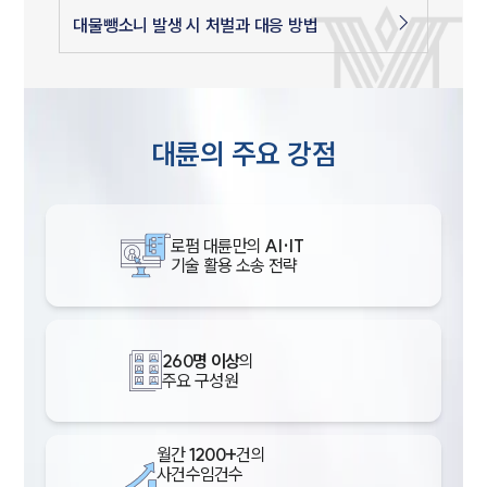
대물뺑소니 발생 시 처벌과 대응 방법
대륜의 주요 강점
로펌 대륜만의
AI·IT
기술 활용 소송 전략
260명 이상
의
주요 구성원
월간
1200+
건의
사건수임건수