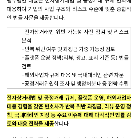
법무법인 대륜은 전자상거래법 및 공정거래 규제 변화에
고객의 소리
통합검색
대응하여 기업의 사업 구조와 리스크 수준에 맞춘 종합적
AI대륜
인 법률 자문을 제공합니다.
INSIGHT
-전자상거래법 위반 가능성 사전 점검 및 리스크
분석
주요 업무사례
-반복 위반 여부 및 과징금 가중 가능성 검토
기업 인사이트
사례분석/최신동향
-플랫폼 운영 정책(리뷰, 광고, 표시 기준 등) 법률
법률정보
검토
법률지식인
-해외사업자 규제 대응 및 국내대리인 관련 자문
고객후기
-공정거래위원회 조사 및 행정처분 대응 전략 수립
NEWS
전자상거래법 및 공정거래 규제, 플랫폼 운영, 해외사업자
대응 경험을 갖춘 변호사가 반복 위반 과징금, 리뷰 운영 정
언론보도
책, 국내대리인 지정 등 주요 이슈에 대해 다각적인 법률 검
공지사항
법률 블로그
토와 대응 전략을 제공
합니다.
법률서식
뉴스레터/브로슈어