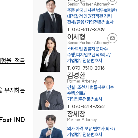
Senior Partner Attorney
주중 한국대사관 법무협력관/
대검찰청 인권정책관 경력 ·
관세/금융/기업전문변호사
T.
070-5117-3709
이서형
Senior Partner Attorney
스타트업 법률자문 다수
수행,디지털포렌식/의료/
시험을 적극
기업법무전문변호사
T.
070-7510-2016
김경환
Partner Attorney
건설·조선사 법률자문 다수
을 유지하는
수행,의료/
기업법무전문변호사
T.
070-5214-2362
장세창
ast IND
Partner Attorney
의사 자격 보유 변호사,의료/
기업법무전문변호사