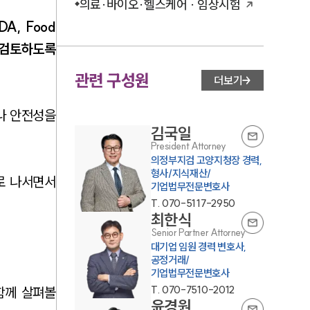
의료·바이오·헬스케어 · 임상시험
A, Food
혁을 검토하도록
관련 구성원
더보기
나 안전성을
김국일
President Attorney
의정부지검 고양지청장 경력,
형사/지식재산/
로 나서면서
기업법무전문변호사
T.
070-5117-2950
최한식
Senior Partner Attorney
대기업 임원 경력 변호사,
공정거래/
기업법무전문변호사
T.
070-7510-2012
함께 살펴볼
윤경원