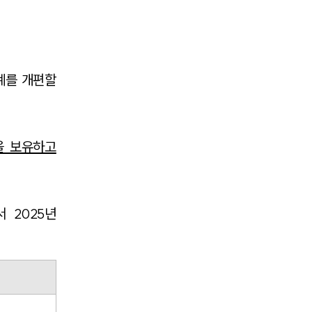
뉴스레터/브로슈어
세미나
체계를 개편할
대륜법률상담예약
대륜법률상담예약
을 보유하고
 2025년