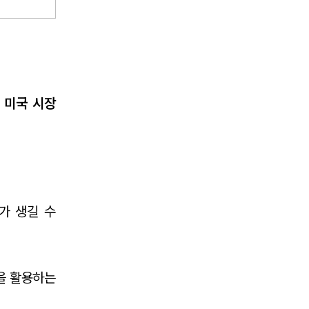
기업 인사이트
사례분석/최신동향
법률정보
 미국 시장
법률지식인
고객후기
NEWS
가 생길 수
언론보도
공지사항
법률 블로그
을 활용하는
법률서식