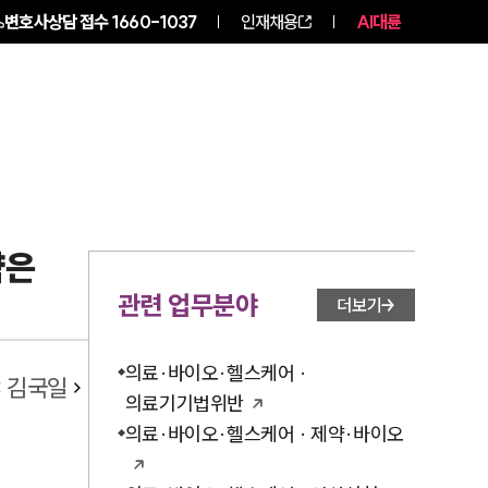
변호사상담 접수
1660-1037
인재채용
AI대륜
NEWS
ABOUT
략은
관련 업무분야
더보기
의료·바이오·헬스케어 ·
:
김국일
의료기기법위반
의료·바이오·헬스케어 · 제약·바이오