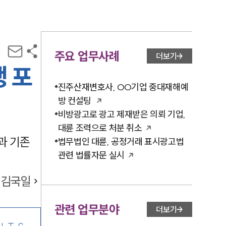
주요 업무사례
더보기
 포
진주산재변호사, OO기업 중대재해예
방 컨설팅
비방광고로 광고 제재받은 의뢰 기업,
대륜 조력으로 처분 취소
과 기존
법무법인 대륜, 공정거래 표시광고법
관련 법률자문 실시
김국일
관련 업무분야
더보기