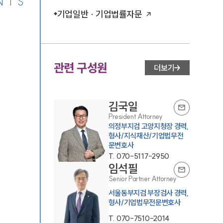
NTS
기업일반 · 기업법률자문
관련 구성원
더보기
김국일
President Attorney
의정부지검 고양지청장 경력,
형사/지식재산/기업법무전
문변호사
T.
070-5117-2950
임석필
Senior Partner Attorney
서울동부지검 부장검사 경력,
형사/기업법무전문변호사
T.
070-7510-2014