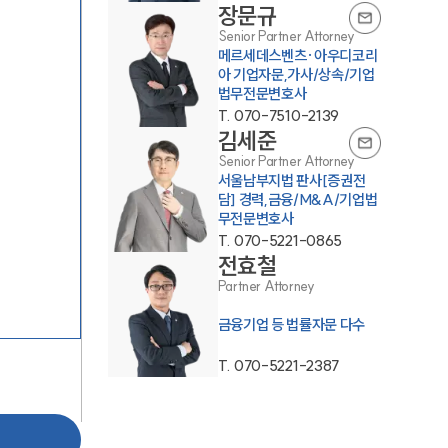
장문규
Senior Partner Attorney
메르세데스벤츠·아우디코리
아 기업자문,가사/상속/기업
법무전문변호사
T.
070-7510-2139
SERVICES
김세준
Senior Partner Attorney
서울남부지법 판사[증권전
기업법무그룹 업무
담] 경력,금융/M&A/기업법
무전문변호사
전체
T.
070-5221-0865
전효철
PROFESSIONALS
Partner Attorney
금융기업 등 법률자문 다수
기업전문변호사
T.
070-5221-2387
ABOUT