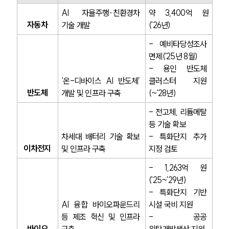
AI 자율주행·친환경차 
약 3,400억 원
자동차
PROFESSIONALS
기술 개발
('26년)
- 예비타당성조사 
기업전문변호사
면제('25년 8월)
- 용인 반도체 
ABOUT
‘온-디바이스 AI 반도체’ 
클러스터 지원 
반도체
개발 및 인프라 구축
(~'28년)
그룹소개
- 전고체, 리튬메탈 
대륜의 강점
기업의뢰인을 위한 장점
등 기술 확보
업무협력·법률자문 기업
차세대 배터리 기술 확보 
- 특화단지 추가 
오시는 길
이차전지
및 인프라 구축
지정 검토
글로벌 파트너 로펌
고객의 소리
- 1,263억 원 
통합검색
('25~'29년)
AI대륜
- 특화단지 기반 
AI 융합 바이오파운드리 
시설 국비 지원
INSIGHT
등 제조 혁신 및 인프라 
- 공공 
바이오
구축
위탁개발생산 지원