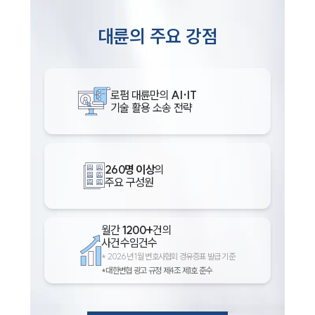
대륜의 주요 강점
로펌 대륜만의
AI·IT
기술 활용 소송 전략
260명 이상
의
주요 구성원
월간
1200+
건의
사건수임건수
*
2026년 1월 변호사협회 경유증표 발급 기준
*대한변협 광고 규정 제4조 제1호 준수