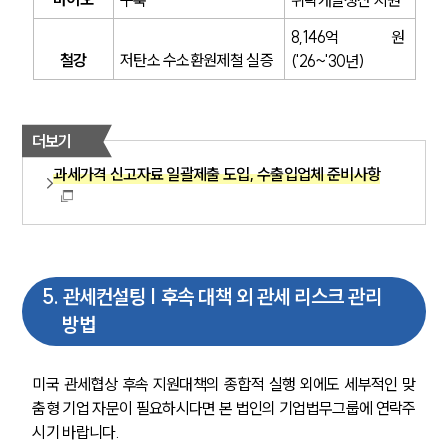
주요 업무사례
기업 인사이트
8,146억 원 
사례분석/최신동향
철강
저탄소 수소환원제철 실증
('26~'30년)
법률정보
법률지식인
고객후기
더보기
과세가격 신고자료 일괄제출 도입, 수출입업체 준비사항
NEWS
언론보도
공지사항
법률 블로그
법률서식
5
.
관세컨설팅 | 후속 대책 외 관세 리스크 관리
뉴스레터/브로슈어
방법
세미나
미국 관세협상 후속 지원대책의 종합적 실행 외에도 세부적인 맞
대륜법률상담예약
춤형 기업 자문이 필요하시다면 본 법인의 기업법무그룹에 연락주
시기 바랍니다.
대륜법률상담예약