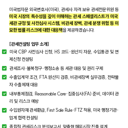
미국법자문 외국변호사(미국), 관세사 자격 보유 관세전문위원 등 
미국 시장의 특수성을 깊이 이해하는 관세 스페셜리스트가 미국 
세관 규정 및 사전심사 시스템, 비관세 장벽, 관세 분쟁 위험 등 미
묘한 법률 리스크에 대한 대응책
을 제공하겠습니다.
[관세컨설팅 업무 소개]
미국 CBP 사전심사 신청, HS 코드·원산지 자문, 수입통관 및 면
제신청 컨설팅
관세조사·불복청구·행정소송 등 세관 대응 및 권리 구제
수출입계약 조건, FTA 원산지 검증, 비관세장벽 실무검증, 전략물
자 수출제재 대응
내부통제점검, Reasonable Care·집중심사(FA) 준비, 데이터 관
리 및 리스크 예방
수입원자재 관세환급, First Sale Rule·FTZ 적용, 미국 행정기관·
업계 협력 컨설팅
종합적 관세리스크 분석보고서, 맞춤형 해외시장 진출 설계