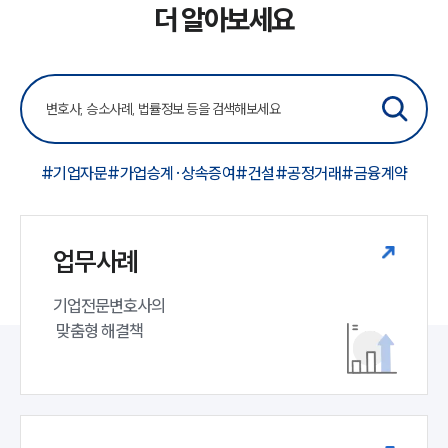
더 알아보세요
INSIGHT
주요 업무사례
기업 인사이트
사례분석/최신동향
법률정보
#기업자문
#가업승계·상속증여
#건설
#공정거래
#금융계약
법률지식인
고객후기
업무사례
NEWS
언론보도
기업전문변호사의

공지사항
 맞춤형 해결책
법률 블로그
법률서식
뉴스레터/브로슈어
세미나