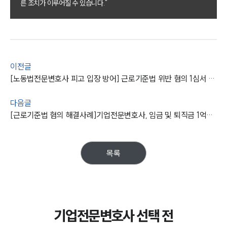
SERVICES
른 조치가 이루어질 수 있습니다."
기업법무그룹 업무
전체
PROFESSIONALS
이전글
[노동법전문변호사 피고 입장 방어] 근로기준법 위반 혐의 1심서 패소했으나 항소하여 원고 청구 기각
기업전문변호사
다음글
[근로기준법 혐의 해결사례]기업전문변호사, 임금 및 퇴직금 1억원 미지급 회사 대표 공소 기각 도와
ABOUT
그룹소개
대륜의 강점
목록
기업의뢰인을 위한 장점
업무협력·법률자문 기업
오시는 길
글로벌 파트너 로펌
고객의 소리
기업전문변호사 선택 전
통합검색
AI대륜