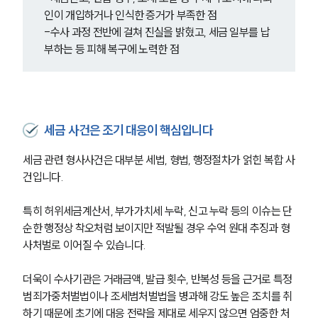
인이 개입하거나 인식한 증거가 부족한 점
-수사 과정 전반에 걸쳐 진실을 밝혔고, 세금 일부를 납
SERVICES
부하는 등 피해 복구에 노력한 점
기업법무그룹 업무
전체
PROFESSIONALS
세금 사건은 조기 대응이 핵심입니다
기업전문변호사
세금 관련 형사사건은 대부분 세법, 형법, 행정절차가 얽힌 복합 사
건입니다. 
ABOUT
특히 허위세금계산서, 부가가치세 누락, 신고 누락 등의 이슈는 단
순한 행정상 착오처럼 보이지만 적발될 경우 수억 원대 추징과 형
그룹소개
사처벌로 이어질 수 있습니다.
대륜의 강점
기업의뢰인을 위한 장점
업무협력·법률자문 기업
더욱이 수사기관은 거래금액, 발급 횟수, 반복성 등을 근거로 특정
오시는 길
범죄가중처벌법이나 조세범처벌법을 병과해 강도 높은 조치를 취
글로벌 파트너 로펌
하기 때문에 초기에 대응 전략을 제대로 세우지 않으면 엄중한 처