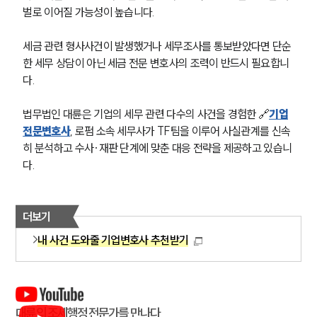
고객의 소리
벌로 이어질 가능성이 높습니다.
통합검색
AI대륜
세금 관련 형사사건이 발생했거나 세무조사를 통보받았다면 단순
한 세무 상담이 아닌 세금 전문 변호사의 조력이 반드시 필요합니
INSIGHT
다.
주요 업무사례
법무법인 대륜은 기업의 세무 관련 다수의 사건을 경험한 🔗
기업
기업 인사이트
사례분석/최신동향
전문변호사
, 로펌 소속 세무사가 TF팀을 이루어 사실관계를 신속
법률정보
히 분석하고 수사·재판 단계에 맞춘 대응 전략을 제공하고 있습니
법률지식인
다.
고객후기
NEWS
더보기
내 사건 도와줄 기업변호사 추천받기
언론보도
공지사항
법률 블로그
법률서식
뉴스레터/브로슈어
대륜의 조세행정 전문가를 만나다