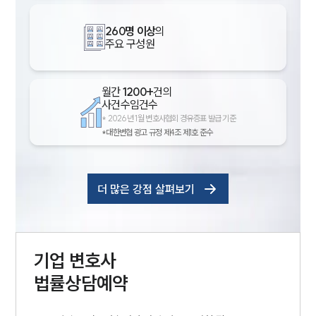
260명 이상
의
주요 구성원
월간
1200+
건의
사건수임건수
*
2026년 1월 변호사협회 경유증표 발급 기준
*대한변협 광고 규정 제4조 제1호 준수
더 많은 강점 살펴보기
기업
변호사
법률상담예약