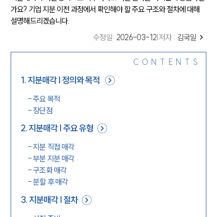
가요? 기업 지분 이전 과정에서 확인해야 할 주요 구조와 절차에 대해
설명해드리겠습니다.
수정일
:
2026-03-12
|
저자 :
김국일
CONTENTS
1
.
지분매각 | 정의와 목적
-
주요 목적
-
장단점
2
.
지분매각 | 주요 유형
-
지분 직접 매각
-
부분 지분 매각
-
구조화 매각
-
분할 후 매각
3
.
지분매각 | 절차