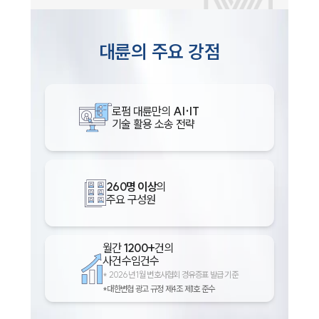
대륜의 주요 강점
로펌 대륜만의
AI·IT
기술 활용 소송 전략
260명 이상
의
주요 구성원
월간
1200+
건의
사건수임건수
*
2026년 1월 변호사협회 경유증표 발급 기준
*대한변협 광고 규정 제4조 제1호 준수