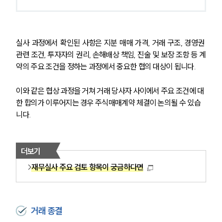
업무협력·법률자문 기업
오시는 길
글로벌 파트너 로펌
고객의 소리
실사 과정에서 확인된 사항은 지분 매매 가격, 거래 구조, 경영권 
통합검색
관련 조건, 투자자의 권리, 손해배상 책임, 진술 및 보장 조항 등 계
AI대륜
약의 주요 조건을 정하는 과정에서 중요한 협의 대상이 됩니다.
INSIGHT
이와 같은 협상 과정을 거쳐 거래 당사자 사이에서 주요 조건에 대
한 합의가 이루어지는 경우 주식매매계약 체결이 논의될 수 있습
주요 업무사례
니다.
기업 인사이트
사례분석/최신동향
법률정보
법률지식인
더보기
고객후기
재무실사 주요 검토 항목이 궁금하다면
NEWS
거래 종결
언론보도