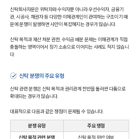
사례분석/최신동향
법률정보
신탁회사자문은 위탁자와 수익자뿐 아니라 우선수익자, 금융기
법률지식인
관, 시공사, 채권자 등 다양한 이해관계인이 관여하는 구조이기 때
고객후기
문에 분쟁이 발생하면 사안이 복잡해지는 경우가 많습니다.
신탁 목적과 재산 처분 권한, 수익금 배분 문제는 이해관계가 직접 
NEWS
충돌하는 영역이어서 장기 소송으로 이어지는 사례도 적지 않습니
다.
언론보도
공지사항
법률 블로그
법률서식
신탁 분쟁의 주요 유형
뉴스레터/브로슈어
세미나
신탁 관련 분쟁은 신탁 목적과 권리관계 전반을 둘러싼 다툼으로 
확대되는 경우가 많습니다.
대륜법률상담예약
대표적으로 다음과 같은 쟁점이 문제될 수 있습니다.
대륜법률상담예약
분쟁 유형
주요 쟁점
신탁 목적 관련 분쟁
신탁 목적 위반 여부