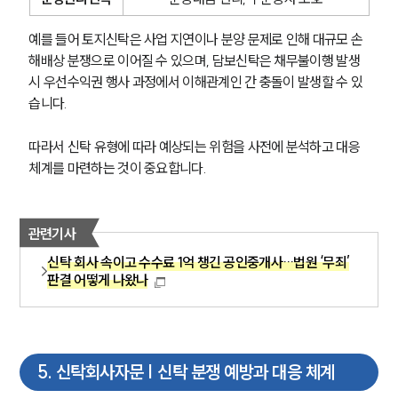
PROFESSIONALS
예를 들어 토지신탁은 사업 지연이나 분양 문제로 인해 대규모 손
기업전문변호사
해배상 분쟁으로 이어질 수 있으며, 담보신탁은 채무불이행 발생 
시 우선수익권 행사 과정에서 이해관계인 간 충돌이 발생할 수 있
ABOUT
습니다.
그룹소개
따라서 신탁 유형에 따라 예상되는 위험을 사전에 분석하고 대응 
대륜의 강점
체계를 마련하는 것이 중요합니다.
기업의뢰인을 위한 장점
업무협력·법률자문 기업
오시는 길
글로벌 파트너 로펌
관련기사
고객의 소리
통합검색
신탁 회사 속이고 수수료 1억 챙긴 공인중개사…법원 ‘무죄’
AI대륜
판결 어떻게 나왔나
INSIGHT
5
.
신탁회사자문 | 신탁 분쟁 예방과 대응 체계
주요 업무사례
기업 인사이트