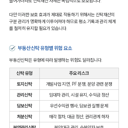
들어가더라도 신탁재산 자체는 독립적으로 보호됩니다.
다만 이러한 보호 효과가 제대로 작동하기 위해서는 신탁재산의 
구분 관리가 명확하게 이루어져야 하므로 평소 기록과 관리 체계
를 철저히 유지할 필요가 있습니다.
부동산신탁 유형별 위험 요소
부동산신탁은 유형에 따라 발생하는 위험도 달라집니다.
신탁 유형
주요 리스크
토지신탁
개발사업 지연, PF 분쟁, 분양 관련 분쟁
SERVICES
관리신탁
임대차 관리, 시설 유지, 수익금 정산
기업법무그룹 업무
담보신탁
우선수익권 행사, 담보권 실행 문제
전체
처분신탁
매각 절차, 대금 정산, 권리관계 하자
분양관리신탁
분양대금 관리, 수분양자 보호