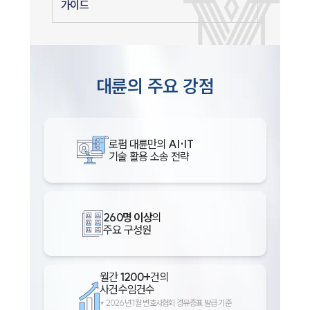
가이드
대륜의 주요 강점
로펌 대륜만의
AI·IT
기술 활용 소송 전략
260명 이상
의
주요 구성원
월간
1200+
건의
사건수임건수
*
2026년 1월 변호사협회 경유증표 발급 기준