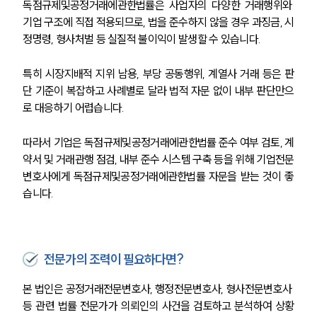
독점규제및공정거래에관한법률은 사업자의 다양한 거래행위와 
그룹소개
기업 구조에 직접 적용되므로, 법을 준수하지 않을 경우 과징금, 시
대륜의 강점
정명령, 형사처벌 등 실질적 불이익이 발생할 수 있습니다.
기업의뢰인을 위한 장점
업무협력·법률자문 기업
특히 시장지배적 지위 남용, 부당 공동행위, 계열사 거래 등은 판
오시는 길
글로벌 파트너 로펌
단 기준이 복잡하고 사례별로 달라 법적 자문 없이 내부 판단만으
고객의 소리
로 대응하기 어렵습니다.
통합검색
AI대륜
따라서 기업은 독점규제및공정거래에관한법률 준수 여부 검토, 계
약서 및 거래관행 점검, 내부 준수 시스템 구축 등을 위해 기업전문
INSIGHT
변호사에게 독점규제및공정거래에관한법률 자문을 받는 것이 좋
습니다.
주요 업무사례
기업 인사이트
사례분석/최신동향
법률정보
전문가의 조력이 필요하다면?
법률지식인
고객후기
본 법인은 공정거래전문변호사, 행정전문변호사, 형사전문변호사 
등 관련 법률 전문가가 의뢰인의 사건을 검토하고 분석하여 상황