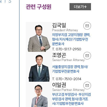
NTS
관련 구성원
더보기
김국일
President Attorney
의정부지검 고양지청장 경력,
형사/지식재산/기업법무전
문변호사
T.
070-5117-2950
조영곤
Senior Partner Attorney
서울중앙지검장 경력,형사/
기업법무전문변호사
T.
070-7510-2014
이일권
Senior Partner Attorney
부산고검 부장검사·부산지검
부장검사 경력,형사/증거조
사/기업법무전문변호사