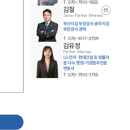
T.
070-7510-1822
김철
Senior Partner Attorney
부산지검 부장검사,광주지검
부장검사 경력
SERVICES
T.
070-5117-3709
김유정
Partner Attorney
기업법무그룹 업무
LG전자·현대건설 등 법률자
문 다수,행정/기업법무전문
전체
변호사
T.
070-7510-1755
PROFESSIONALS
기업전문변호사
ABOUT