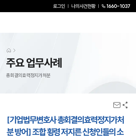
로그인
나의사건현황
1660-1037
주요 업무사례
총회결의효력정지가처분
[기업법무변호사 총회결의효력정지가처
분 방어] 조합 횡령 저지른 신청인들의 소