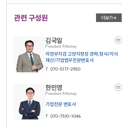
세미나
관련 구성원
더보기
대륜법률상담예약
대륜법률상담예약
김국일
President Attorney
의정부지검 고양지청장 경력,형사/지식
재산/기업법무전문변호사
T.
070-5117-2950
한민영
President Attorney
기업전문 변호사
T.
070-7510-1046