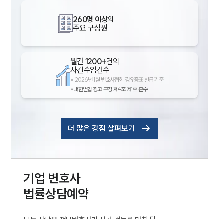
260명 이상
의
주요 구성원
월간
1200+
건의
사건수임건수
*
2026년 1월 변호사협회 경유증표 발급 기준
*대한변협 광고 규정 제4조 제1호 준수
더 많은 강점 살펴보기
기업
변호사
법률상담예약