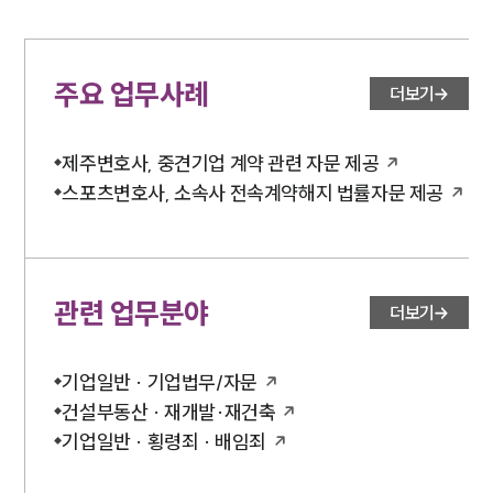
통합검색
AI대륜
주요 업무사례
더보기
INSIGHT
주요 업무사례
제주변호사, 중견기업 계약 관련 자문 제공
기업 인사이트
스포츠변호사, 소속사 전속계약해지 법률자문 제공
사례분석/최신동향
법률정보
법률지식인
고객후기
관련 업무분야
더보기
NEWS
기업일반 · 기업법무/자문
언론보도
공지사항
건설부동산 · 재개발·재건축
법률 블로그
기업일반 · 횡령죄 · 배임죄
법률서식
뉴스레터/브로슈어