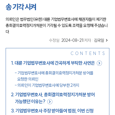
송 기각 시켜
의뢰인은 법무법인(유한) 대륜 기업법무변호사에 채권자들이 제기한
총회결의효력정지가처분이 기각될 수 있도록 조력을 요청해 주셨습니
다.
수정일
:
2024-08-21
|
저자 :
김국일
CONTENTS
1
.
대륜 기업법무변호사에 간곡하게 부탁한 사연은
-
기업법무변호사에 총회결의효력정지가처분 방어를
요청한 의뢰인
-
의뢰인이 기업법무변호사에 당부한 2가지
2
.
기업법무변호사, 총회결의효력정지가처분 방어
가능했던 이유는?
3
.
기업법무변호사 주장 받아들여 법원, 이번 신청