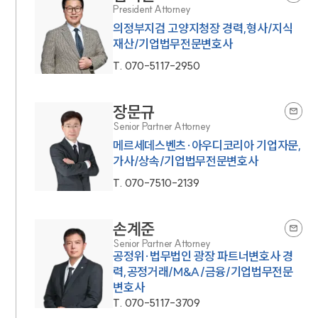
President Attorney
의정부지검 고양지청장 경력,형사/지식
재산/기업법무전문변호사
T.
070-5117-2950
장문규
Senior Partner Attorney
메르세데스벤츠·아우디코리아 기업자문,
가사/상속/기업법무전문변호사
T.
070-7510-2139
손계준
Senior Partner Attorney
공정위·법무법인 광장 파트너변호사 경
력,공정거래/M&A/금융/기업법무전문
변호사
T.
070-5117-3709