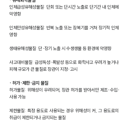
PROFESSIONALS
인체급성유해성물질: 단회 또는 단시간 노출로 단기간 내 인체에 
기업전문변호사
악영향
인체만성유해성물질: 반복 노출 또는 잠복기를 거쳐 장기적 인체 
ABOUT
영향
그룹소개
생태유해성물질: 단·장기 노출 시 수생생물 등 환경에 악영향
대륜의 강점
기업의뢰인을 위한 장점
업무협력·법률자문 기업
사고대비물질: 급성독성·폭발성 등으로 화학사고 우려가 높거나 
오시는 길
피해 규모가 큰 물질로 장관이 지정·고시
글로벌 파트너 로펌
고객의 소리
· 허가·제한·금지 물질
통합검색
허가물질: 위해성이 우려되어, 장관 허가를 받아서만 제조·수입·
AI대륜
사용 가능
INSIGHT
제한물질: 특정 용도로 사용되는 경우 위해성이 커, 그 용도로의 
취급이 제한되거나 금지되는 물질
주요 업무사례
기업 인사이트