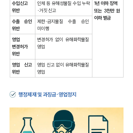
수입신고 
인체 등 유해성물질 수입 누락
1년 이하 징역 
위반
·거짓 신고
또는 3천만 원 
이하 벌금
수출 승인 
제한·금지물질 수출 승인 
위반
미이행
영업 
변경허가 없이 유해화학물질 
변경허가 
영업
위반
영업 신고 
영업 신고 없이 유해화학물질 
위반
영업
행정제재 및 과징금·영업정지