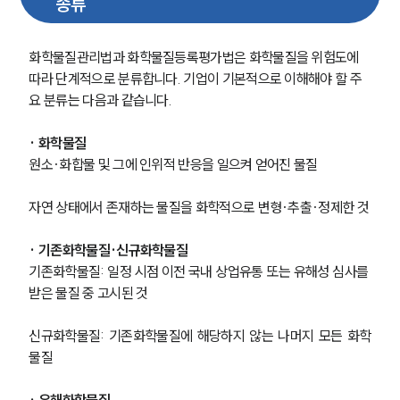
종류
화학물질관리법과 화학물질등록평가법은 화학물질을 위험도에 
따라 단계적으로 분류합니다. 기업이 기본적으로 이해해야 할 주
요 분류는 다음과 같습니다.
· 화학물질
원소·화합물 및 그에 인위적 반응을 일으켜 얻어진 물질
자연 상태에서 존재하는 물질을 화학적으로 변형·추출·정제한 것
· 기존화학물질·신규화학물질
기존화학물질: 일정 시점 이전 국내 상업유통 또는 유해성 심사를 
SERVICES
받은 물질 중 고시된 것
기업법무그룹 업무
신규화학물질: 기존화학물질에 해당하지 않는 나머지 모든 화학
전체
물질
· 유해화학물질