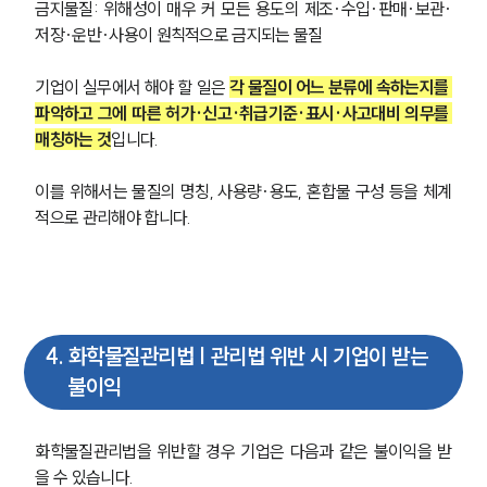
금지물질: 위해성이 매우 커 모든 용도의 제조·수입·판매·보관·
사례분석/최신동향
법률정보
저장·운반·사용이 원칙적으로 금지되는 물질
법률지식인
고객후기
기업이 실무에서 해야 할 일은 
각 물질이 어느 분류에 속하는지를 
파악하고 그에 따른 허가·신고·취급기준·표시·사고대비 의무를 
매칭하는 것
입니다. 
NEWS
이를 위해서는 물질의 명칭, 사용량·용도, 혼합물 구성 등을 체계
언론보도
공지사항
적으로 관리해야 합니다.
법률 블로그
법률서식
뉴스레터/브로슈어
세미나
4
.
화학물질관리법 | 관리법 위반 시 기업이 받는
대륜법률상담예약
불이익
대륜법률상담예약
화학물질관리법을 위반할 경우 기업은 다음과 같은 불이익을 받
을 수 있습니다.