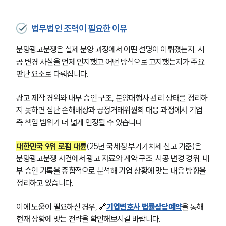
법률정보
법률지식인
고객후기
법무법인 조력이 필요한 이유
분양광고분쟁은 실제 분양 과정에서 어떤 설명이 이뤄졌는지, 시
NEWS
공 변경 사실을 언제 인지했고 어떤 방식으로 고지했는지가 주요 
판단 요소로 다뤄집니다.
언론보도
공지사항
법률 블로그
광고 제작 경위와 내부 승인 구조, 분양대행사 관리 상태를 정리하
법률서식
지 못하면 집단 손해배상과 공정거래위원회 대응 과정에서 기업 
뉴스레터/브로슈어
측 책임 범위가 더 넓게 인정될 수 있습니다.
세미나
대한민국 9위 로펌 대륜
(25년 국세청 부가가치세 신고 기준)은 
분양광고분쟁 사건에서 광고 자료와 계약 구조, 시공 변경 경위, 내
대륜법률상담예약
부 승인 기록을 종합적으로 분석해 기업 상황에 맞는 대응 방향을 
대륜법률상담예약
정리하고 있습니다.
이에 도움이 필요하신 경우, 
🔗
기업변호사 법률상담예약
을 통해 
현재 상황에 맞는 전략을 확인해보시길 바랍니다.