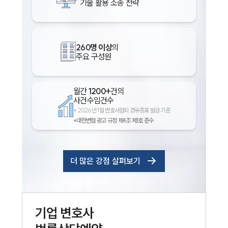
기술 활용 소송 전략
260명 이상
의
주요 구성원
월간
1200+
건의
사건수임건수
*
2026년 1월 변호사협회 경유증표 발급 기준
*대한변협 광고 규정 제4조 제1호 준수
더 많은 강점 살펴보기
기업
변호사