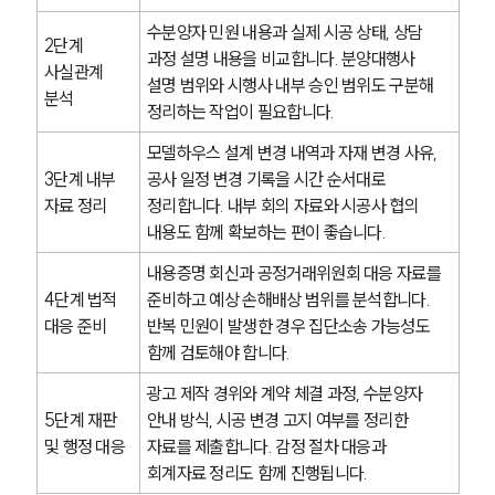
기업전문변호사
수분양자 민원 내용과 실제 시공 상태, 상담 
2단계 
과정 설명 내용을 비교합니다. 분양대행사 
사실관계 
설명 범위와 시행사 내부 승인 범위도 구분해 
ABOUT
분석
정리하는 작업이 필요합니다.
그룹소개
모델하우스 설계 변경 내역과 자재 변경 사유, 
대륜의 강점
3단계 내부 
공사 일정 변경 기록을 시간 순서대로 
기업의뢰인을 위한 장점
자료 정리
정리합니다. 내부 회의 자료와 시공사 협의 
업무협력·법률자문 기업
오시는 길
내용도 함께 확보하는 편이 좋습니다.
글로벌 파트너 로펌
내용증명 회신과 공정거래위원회 대응 자료를 
고객의 소리
통합검색
4단계 법적 
준비하고 예상 손해배상 범위를 분석합니다. 
AI대륜
대응 준비
반복 민원이 발생한 경우 집단소송 가능성도 
함께 검토해야 합니다.
INSIGHT
광고 제작 경위와 계약 체결 과정, 수분양자 
5단계 재판 
안내 방식, 시공 변경 고지 여부를 정리한 
주요 업무사례
및 행정 대응
자료를 제출합니다. 감정 절차 대응과 
기업 인사이트
회계자료 정리도 함께 진행됩니다.
사례분석/최신동향