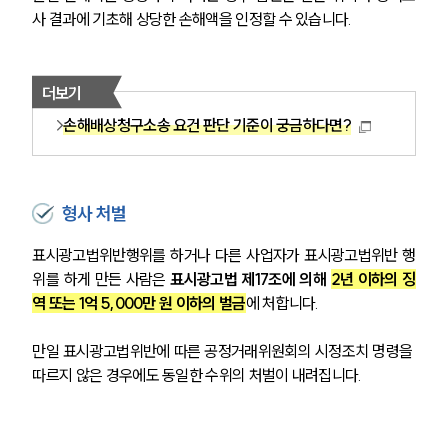
기업전문변호사
사 결과에 기초해 상당한 손해액을 인정할 수 있습니다.
ABOUT
더보기
그룹소개
손해배상청구소송 요건 판단 기준이 궁금하다면?
대륜의 강점
기업의뢰인을 위한 장점
업무협력·법률자문 기업
오시는 길
글로벌 파트너 로펌
형사 처벌
고객의 소리
통합검색
표시광고법위반행위를 하거나 다른 사업자가 표시광고법위반 행
AI대륜
위를 하게 만든 사람은
 표시광고법 제17조에 의해 
2년 이하의 징
역 또는 1억 5,000만 원 이하의 벌금
에 처합니다.
INSIGHT
만일 표시광고법위반에 따른 공정거래위원회의 시정조치 명령을 
주요 업무사례
따르지 않은 경우에도 동일한 수위의 처벌이 내려집니다.
기업 인사이트
사례분석/최신동향
법률정보