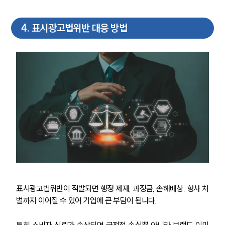
법률지식인
고객후기
4
.
표시광고법위반 대응 방법
NEWS
언론보도
공지사항
법률 블로그
법률서식
뉴스레터/브로슈어
세미나
대륜법률상담예약
대륜법률상담예약
표시광고법위반이 적발되면 행정 제재, 과징금, 손해배상, 형사 처
벌까지 이어질 수 있어 기업에 큰 부담이 됩니다.
특히 소비자 신뢰가 손상되면 금전적 손실뿐 아니라 브랜드 이미