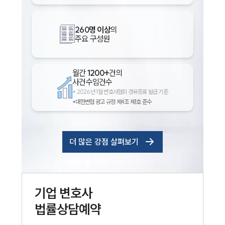
260명 이상
의
주요 구성원
월간
1200+
건의
사건수임건수
*
2026년 1월 변호사협회 경유증표 발급 기준
*대한변협 광고 규정 제4조 제1호 준수
더 많은 강점 살펴보기
기업
변호사
법률상담예약