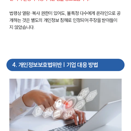
대륜의 강점
기업의뢰인을 위한 장점
법령상 열람·복사 권한이 있어도, 불특정 다수에게 온라인으로 공
업무협력·법률자문 기업
오시는 길
개하는 것은 별도의 개인정보 침해로 인정되어 주장을 받아들이
글로벌 파트너 로펌
지 않았습니다.
고객의 소리
통합검색
AI대륜
INSIGHT
4
.
개인정보보호법위반 | 기업 대응 방법
주요 업무사례
기업 인사이트
사례분석/최신동향
법률정보
법률지식인
고객후기
NEWS