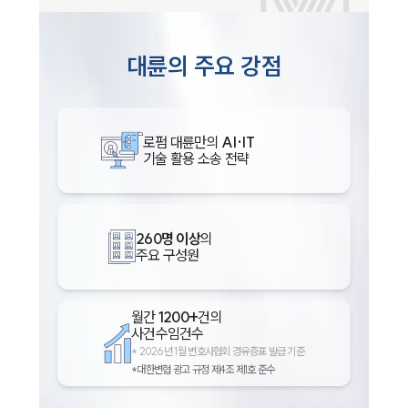
대륜의 주요 강점
로펌 대륜만의
AI·IT
기술 활용 소송 전략
260명 이상
의
주요 구성원
월간
1200+
건의
사건수임건수
*
2026년 1월 변호사협회 경유증표 발급 기준
*대한변협 광고 규정 제4조 제1호 준수