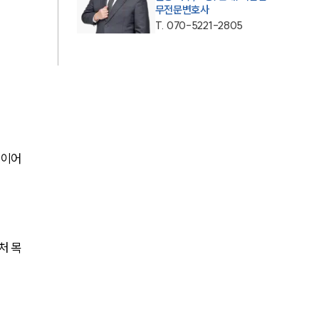
그룹소개
무전문변호사
T.
070-5221-2805
대륜의 강점
기업의뢰인을 위한 장점
업무협력·법률자문 기업
오시는 길
글로벌 파트너 로펌
 이어
고객의 소리
통합검색
AI대륜
처 목
INSIGHT
주요 업무사례