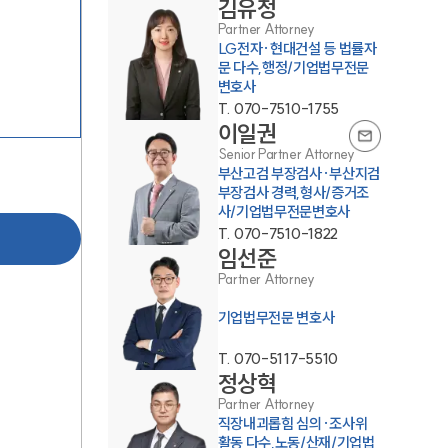
김유정
Partner Attorney
LG전자·현대건설 등 법률자
문 다수,행정/기업법무전문
변호사
T.
070-7510-1755
SERVICES
이일권
Senior Partner Attorney
부산고검 부장검사·부산지검
기업법무그룹 업무
부장검사 경력,형사/증거조
사/기업법무전문변호사
전체
T.
070-7510-1822
임선준
Partner Attorney
PROFESSIONALS
기업법무전문 변호사
기업전문변호사
T.
070-5117-5510
정상혁
ABOUT
Partner Attorney
직장내괴롭힘 심의·조사위
활동 다수,노동/산재/기업법