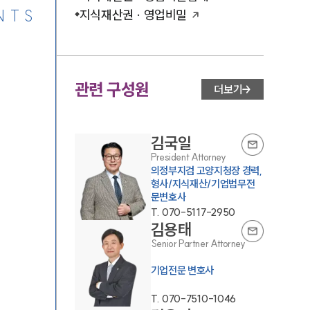
NTS
지식재산권 · 영업비밀
관련 구성원
더보기
김국일
President Attorney
의정부지검 고양지청장 경력,
형사/지식재산/기업법무전
문변호사
T.
070-5117-2950
김용태
Senior Partner Attorney
기업전문 변호사
T.
070-7510-1046