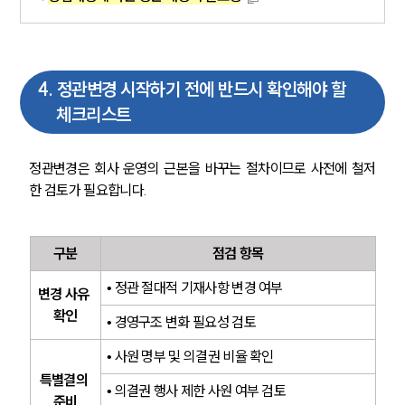
오시는 길
글로벌 파트너 로펌
고객의 소리
통합검색
AI대륜
4
.
정관변경 시작하기 전에 반드시 확인해야 할
체크리스트
INSIGHT
정관변경은 회사 운영의 근본을 바꾸는 절차이므로 사전에 철저
주요 업무사례
한 검토가 필요합니다.
기업 인사이트
사례분석/최신동향
법률정보
법률지식인
구분
점검 항목
고객후기
• 정관 절대적 기재사항 변경 여부
변경 사유 
확인
• 경영구조 변화 필요성 검토
NEWS
• 사원 명부 및 의결권 비율 확인
언론보도
특별결의 
공지사항
• 의결권 행사 제한 사원 여부 검토
준비