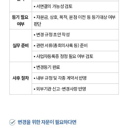
법률 블로그
법률서식
• 서면결의 가능성 검토
뉴스레터/브로슈어
세미나
등기 필요 
• 자본금, 상호, 목적, 본점 이전 등 등기대상 여부 
여부
판단
• 변경 규정 초안 작성
대륜법률상담예약
실무 준비
• 관련 서류(총회의사록 등) 준비
대륜법률상담예약
• 사업자등록증 정정 필요 여부 검토
• 변경등기 완료
사후 절차
• 내부 규정 및 각종 계약서 반영
• 외부기관 신고·변경사항 반영
변경을 위한 자문이 필요하다면