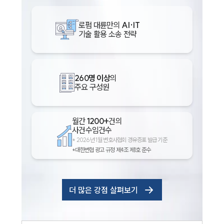
로펌 대륜만의
AI·IT
기술 활용 소송 전략
260명 이상
의
주요 구성원
월간
1200+
건의
사건수임건수
*
2026년 1월 변호사협회 경유증표 발급 기준
*대한변협 광고 규정 제4조 제1호 준수
더 많은 강점 살펴보기