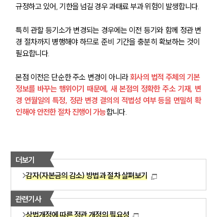
규정하고 있어, 기한을 넘길 경우 과태료 부과 위험이 발생합니다. 
특히 관할 등기소가 변경되는 경우에는 이전 등기와 함께 정관 변
경 절차까지 병행해야 하므로 준비 기간을 충분히 확보하는 것이 
SERVICES
필요합니다. 
기업법무그룹 업무
본점 이전은 단순한 주소 변경이 아니라
 회사의 법적 주체의 기본 
전체
정보를 바꾸는 행위이기 때문에, 새 본점의 정확한 주소 기재, 변
경 연월일의 특정, 정관 변경 결의의 적법성 여부 등을 면밀히 확
PROFESSIONALS
인해야 안전한 절차 진행이 가능
합니다.
기업전문변호사
더보기
ABOUT
감자(자본금의 감소) 방법과 절차 살펴보기
그룹소개
대륜의 강점
관련기사
기업의뢰인을 위한 장점
업무협력·법률자문 기업
상법개정에 따른 정관 개정의 필요성