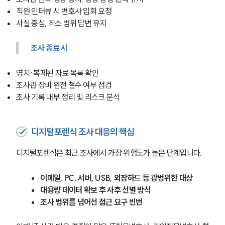
PROFESSIONALS
직원 인터뷰 시 변호사 입회 요청
기업전문변호사
사실 중심, 최소 범위 답변 유지
조사 종료 시
ABOUT
영치·복제된 자료 목록 확인
그룹소개
조사관 장비 완전 철수 여부 점검
대륜의 강점
조사 기록 내부 정리 및 리스크 분석
기업의뢰인을 위한 장점
업무협력·법률자문 기업
오시는 길
글로벌 파트너 로펌
디지털포렌식 조사 대응의 핵심
고객의 소리
통합검색
디지털포렌식은 최근 조사에서 가장 위험도가 높은 단계입니다.
AI대륜
이메일, PC, 서버, USB, 외장하드 등 광범위한 대상
INSIGHT
대용량 데이터 확보 후 사후 선별 방식
조사 범위를 넘어선 접근 요구 빈번
주요 업무사례
기업 인사이트