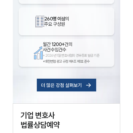
260명 이상
의
주요 구성원
월간
1200+
건의
사건수임건수
*
2026년 1월 변호사협회 경유증표 발급 기준
*대한변협 광고 규정 제4조 제1호 준수
더 많은 강점 살펴보기
기업
변호사
법률상담예약