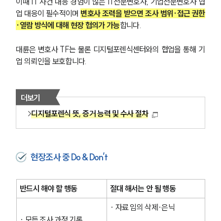
이때 IT 사건 대응 경험이 많은 IT전문변호사, 기업전문변호사 협
사례분석/최신동향
업 대응이 필수적이며 
변호사 조력을 받으면 조사 범위·접근 권한
법률정보
법률지식인
·열람 방식에 대해 현장 협의가 가능
합니다. 
고객후기
대륜은 변호사 TF는 물론 디지털포렌식센터와의 협업을 통해 기
업 의뢰인을 보호합니다.
NEWS
언론보도
공지사항
더보기
법률 블로그
디지털포렌식 뜻, 증거 능력 및 수사 절차
법률서식
뉴스레터/브로슈어
세미나
현장조사 중 Do & Don’t
대륜법률상담예약
반드시 해야 할 행동
절대 해서는 안 될 행동
대륜법률상담예약
· 자료 임의 삭제·은닉
· 모든 조사 과정 기록