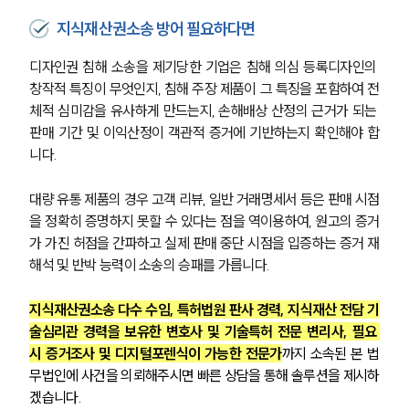
지식재산권소송 방어 필요하다면
기업법무그룹 업무
전체
디자인권 침해 소송을 제기당한 기업은 침해 의심 등록디자인의 
창작적 특징이 무엇인지, 침해 주장 제품이 그 특징을 포함하여 전
체적 심미감을 유사하게 만드는지, 손해배상 산정의 근거가 되는 
PROFESSIONALS
판매 기간 및 이익산정이 객관적 증거에 기반하는지 확인해야 합
기업전문변호사
니다.
대량 유통 제품의 경우 고객 리뷰, 일반 거래명세서 등은 판매 시점
ABOUT
을 정확히 증명하지 못할 수 있다는 점을 역이용하여, 원고의 증거
가 가진 허점을 간파하고 실제 판매 중단 시점을 입증하는 증거 재
그룹소개
해석 및 반박 능력이 소송의 승패를 가릅니다.
대륜의 강점
기업의뢰인을 위한 장점
업무협력·법률자문 기업
지식재산권소송 다수 수임, 특허법원 판사 경력, 지식재산 전담 기
오시는 길
술심리관 경력을 보유한 변호사 및 기술특허 전문 변리사, 필요 
글로벌 파트너 로펌
시 증거조사 및 디지털포렌식이 가능한 전문가
까지 소속된 본 법
고객의 소리
무법인에 사건을 의뢰해주시면 빠른 상담을 통해 솔루션을 제시하
통합검색
겠습니다.
AI대륜