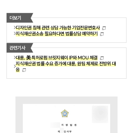
INSIGHT
더보기
주요 업무사례
디자인권 침해 관련 상담 가능한 기업전문변호사
기업 인사이트
지식재산권소송 필요하다면 법률상담 예약하기
사례분석/최신동향
법률정보
관련기사
법률지식인
고객후기
대륜, 美 특허로펌 브릿지웨이 IP와 MOU 체결
지식재산권 법률 수요 증가에 대륜, 원팀 체제로 전방위 대
응
NEWS
언론보도
공지사항
법률 블로그
법률서식
뉴스레터/브로슈어
세미나