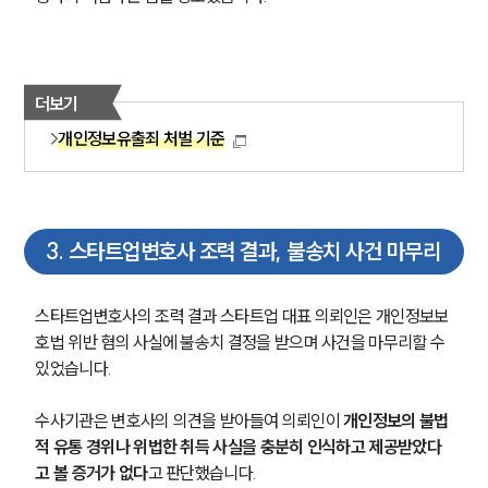
SERVICES
기업법무그룹 업무
전체
더보기
개인정보유출죄 처벌 기준
PROFESSIONALS
기업전문변호사
3
.
스타트업변호사 조력 결과, 불송치 사건 마무리
ABOUT
스타트업변호사의 조력 결과 스타트업 대표 의뢰인은 개인정보보
그룹소개
호법 위반 혐의 사실에 불송치 결정을 받으며 사건을 마무리할 수 
대륜의 강점
있었습니다. 
기업의뢰인을 위한 장점
업무협력·법률자문 기업
오시는 길
수사기관은 변호사의 의견을 받아들여 의뢰인이 
개인정보의 불법
글로벌 파트너 로펌
적 유통 경위나 위법한 취득 사실을 충분히 인식하고 제공받았다
고객의 소리
고 볼 증거가 없다
고 판단했습니다. 