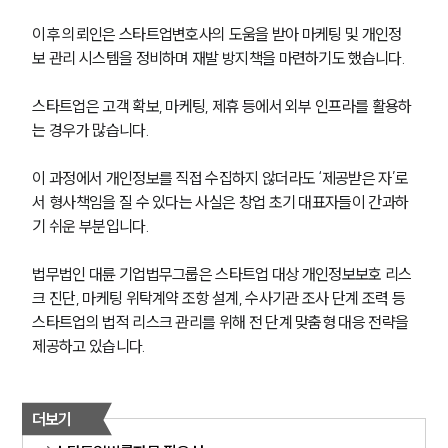
통합검색
AI대륜
이후 의뢰인은 스타트업변호사의 도움을 받아 마케팅 및 개인정
보 관리 시스템을 정비하며 재발 방지책을 마련하기도 했습니다. 
INSIGHT
스타트업은 고객 확보, 마케팅, 제휴 등에서 외부 인프라를 활용하
주요 업무사례
는 경우가 많습니다.
기업 인사이트
사례분석/최신동향
이 과정에서 개인정보를 직접 수집하지 않더라도 ‘제공받은 자’로
법률정보
법률지식인
서 형사책임을 질 수 있다는 사실은 창업 초기 대표자들이 간과하
고객후기
기 쉬운 부분입니다.
법무법인 대륜 기업법무그룹은 스타트업 대상 개인정보보호 리스
NEWS
크 진단, 마케팅 위탁계약 조항 설계, 수사기관 조사 단계 조력 등 
스타트업의 법적 리스크 관리를 위해 전 단계 맞춤형 대응 전략을 
언론보도
제공하고 있습니다. 
공지사항
법률 블로그
법률서식
뉴스레터/브로슈어
더보기
세미나