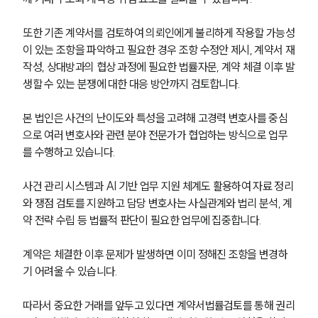
또한 기존 계약서를 검토하여 의뢰인에게 불리하게 작용할 가능성
NEWS
이 있는 조항을 파악하고 필요한 경우 조항 수정안 제시, 계약서 재
작성, 상대방과의 협상 과정에 필요한 법률자문, 계약 체결 이후 발
언론보도
생할 수 있는 분쟁에 대한 대응 방안까지 검토합니다.
공지사항
법률 블로그
법률서식
본 법인은 사건의 난이도와 특성을 고려해 고경력 변호사를 중심
뉴스레터/브로슈어
으로 여러 변호사와 관련 분야 전문가가 협업하는 방식으로 업무
세미나
를 수행하고 있습니다.
사건 관리 시스템과 AI 기반 업무 지원 체계도 활용하여 자료 정리
대륜법률상담예약
와 쟁점 검토를 지원하고 담당 변호사는 사실관계와 법리 분석, 계
대륜법률상담예약
약 전략 수립 등 법률적 판단이 필요한 업무에 집중합니다.
계약은 체결한 이후 문제가 발생하면 이미 정해진 조항을 변경하
기 어려울 수 있습니다.
따라서 중요한 거래를 앞두고 있다면 계약서법률검토를 통해 권리