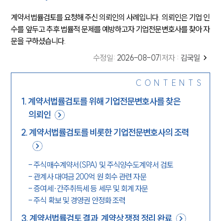
계약서법률검토를 요청해 주신 의뢰인의 사례입니다. 의뢰인은 기업 인
수를 앞두고 추후 법률적 문제를 예방하고자 기업전문변호사를 찾아 자
문을 구하셨습니다.
수정일
:
2026-08-07
|
저자 :
김국일
CONTENTS
1
.
계약서법률검토를 위해 기업전문변호사를 찾은
의뢰인
2
.
계약서법률검토를 비롯한 기업전문변호사의 조력
-
주식매수계약서(SPA) 및 주식양수도계약서 검토
-
관계사 대여금 200억 원 회수 관련 자문
-
증여세·간주취득세 등 세무 및 회계 자문
-
주식 확보 및 경영권 안정화 조력
3
.
계약서법률검토 결과, 계약상 쟁점 정리 완료