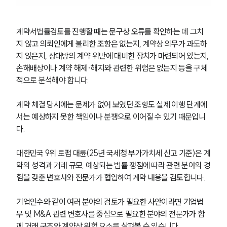
ABOUT
계약서법률검토를 진행할 때는 문구상 오류를 확인하는 데 그치
그룹소개
지 않고 의뢰인에게 불리한 조항은 없는지, 계약상 의무가 과도하
대륜의 강점
지 않은지, 상대방의 계약 위반에 대비한 장치가 마련되어 있는지, 
기업의뢰인을 위한 장점
손해배상이나 계약 해제·해지와 관련한 위험은 없는지 등을 구체
업무협력·법률자문 기업
오시는 길
적으로 분석해야 합니다.
글로벌 파트너 로펌
고객의 소리
계약 체결 당시에는 문제가 없어 보였던 조항도 실제 이행 단계에
통합검색
서는 예상하지 못한 책임이나 분쟁으로 이어질 수 있기 때문입니
AI대륜
다.
INSIGHT
대한민국 9위 로펌 대륜(25년 국세청 부가가치세 신고 기준)은 계
약의 성격과 거래 규모, 예상되는 법률 쟁점에 따라 관련 분야의 경
주요 업무사례
험을 갖춘 변호사와 전문가가 협업하여 계약 내용을 검토합니다.
기업 인사이트
사례분석/최신동향
기업인수와 같이 여러 분야의 검토가 필요한 사안이라면 기업법
법률정보
법률지식인
무 및 M&A 관련 변호사를 중심으로 필요한 분야의 전문가가 함
고객후기
께 거래 구조와 계약상 위험 요소를 살펴볼 수 있습니다.