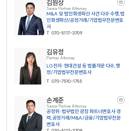
김원상
Senior Partner Attorney
M&A 및 법인회생파산 사건 다수 수행,법
인회생파산/공정거래/기업법무전문변호
사
T.
070-5117-3709
김유정
Partner Attorney
LG전자·현대건설 등 법률자문 다수,행
정/기업법무전문변호사
T.
070-7510-1755
손계준
Senior Partner Attorney
공정위·법무법인 광장 파트너변호사 경
력,공정거래/M&A/금융/기업법무전문
변호사
T.
070-5117-3709