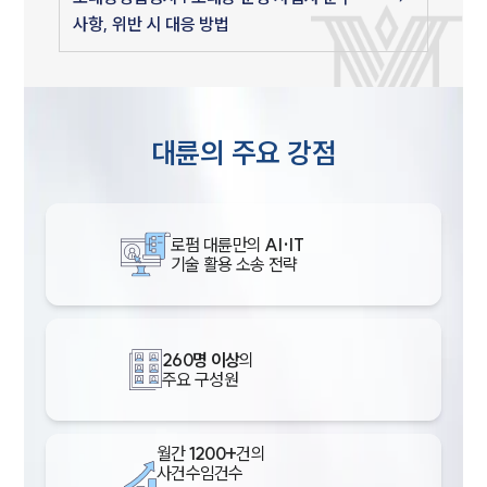
사항, 위반 시 대응 방법
대륜의 주요 강점
로펌 대륜만의
AI·IT
기술 활용 소송 전략
260명 이상
의
주요 구성원
월간
1200+
건의
사건수임건수