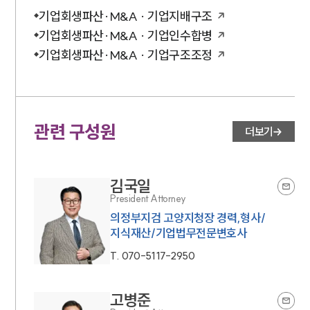
고객의 소리
기업회생파산·M&A · 기업지배구조
통합검색
AI대륜
기업회생파산·M&A · 기업인수합병
기업회생파산·M&A · 기업구조조정
INSIGHT
주요 업무사례
기업 인사이트
관련 구성원
사례분석/최신동향
더보기
법률정보
법률지식인
고객후기
김국일
President Attorney
NEWS
의정부지검 고양지청장 경력,형사/
지식재산/기업법무전문변호사
언론보도
T.
070-5117-2950
공지사항
법률 블로그
법률서식
고병준
뉴스레터/브로슈어