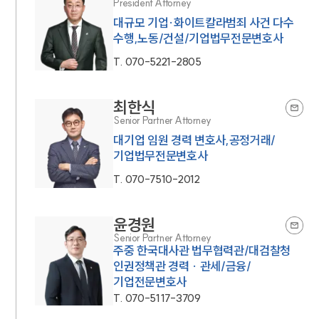
President Attorney
세미나
대규모 기업·화이트칼라범죄 사건 다수
수행,노동/건설/기업법무전문변호사
대륜법률상담예약
T.
070-5221-2805
대륜법률상담예약
최한식
Senior Partner Attorney
대기업 임원 경력 변호사,공정거래/
기업법무전문변호사
T.
070-7510-2012
윤경원
Senior Partner Attorney
주중 한국대사관 법무협력관/대검찰청
인권정책관 경력 · 관세/금융/
기업전문변호사
T.
070-5117-3709