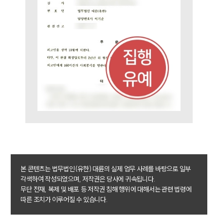
PROFESSIONALS
기업전문변호사
ABOUT
그룹소개
대륜의 강점
기업의뢰인을 위한 장점
업무협력·법률자문 기업
오시는 길
글로벌 파트너 로펌
고객의 소리
통합검색
AI대륜
본 콘텐츠는 법무법인(유한) 대륜의 실제 업무 사례를 바탕으로 일부
각색하여 작성되었으며, 저작권은 당사에 귀속됩니다.
무단 전재, 복제 및 배포 등 저작권 침해 행위에 대해서는 관련 법령에
INSIGHT
따른 조치가 이루어질 수 있습니다.
주요 업무사례