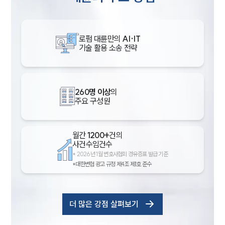
로펌 대륜만의
AI·IT
기술 활용 소송 전략
260명 이상
의
주요 구성원
월간
1200+
건의
사건수임건수
*
2026년 1월 변호사협회 경유증표 발급 기준
*대한변협 광고 규정 제4조 제1호 준수
더 많은 강점 살펴보기