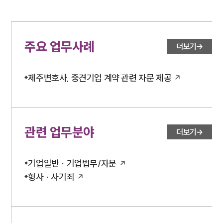
기업 인사이트
사례분석/최신동향
법률정보
법률지식인
주요 업무사례
고객후기
더보기
NEWS
제주변호사, 중견기업 계약 관련 자문 제공
언론보도
공지사항
법률 블로그
법률서식
관련 업무분야
더보기
뉴스레터/브로슈어
세미나
기업일반 · 기업법무/자문
형사 · 사기죄
대륜법률상담예약
대륜법률상담예약