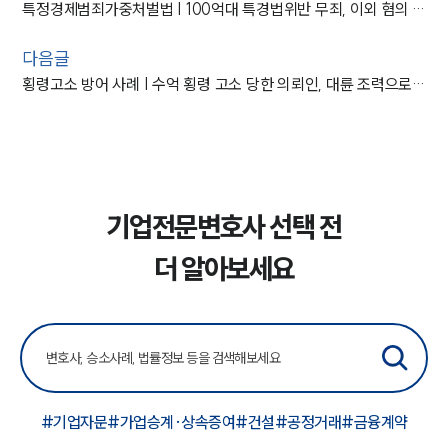
특정경제범죄가중처벌법 | 100억대 특경법위반 무죄, 이외 혐의 집행유예
다음글
횡령고소 방어 사례 | 수억 횡령 고소 당한 의뢰인, 대륜 조력으로 혐의없음 결정
기업전문변호사 선택 전
더 알아보세요
#기업자문
#가업승계·상속증여
#건설
#공정거래
#금융계약