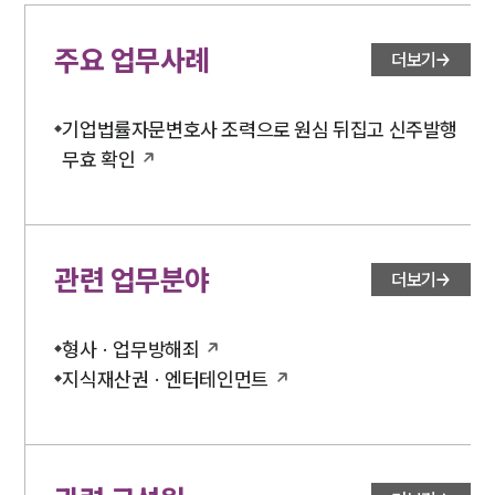
주요 업무사례
NEWS
더보기
언론보도
공지사항
기업법률자문변호사 조력으로 원심 뒤집고 신주발행
법률 블로그
무효 확인
법률서식
뉴스레터/브로슈어
세미나
관련 업무분야
더보기
대륜법률상담예약
대륜법률상담예약
형사 · 업무방해죄
지식재산권 · 엔터테인먼트