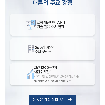
대륜의 주요 강점
로펌 대륜만의
AI·IT
기술 활용 소송 전략
260명 이상
의
주요 구성원
월간
1200+
건의
사건수임건수
*
2026년 1월 변호사협회 경유증표 발급 기준
*대한변협 광고 규정 제4조 제1호 준수
더 많은 강점 살펴보기