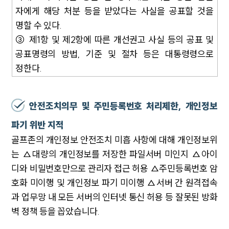
자에게 해당 처분 등을 받았다는 사실을 공표할 것을
기업법무그룹 업무
명할 수 있다.
전체
③ 제1항 및 제2항에 따른 개선권고 사실 등의 공표 및
공표명령의 방법, 기준 및 절차 등은 대통령령으로
PROFESSIONALS
정한다.
기업전문변호사
안전조치의무 및 주민등록번호 처리제한, 개인정보
ABOUT
파기 위반 지적
그룹소개
골프존의 개인정보 안전조치 미흡 사항에 대해 개인정보위
대륜의 강점
는 △대량의 개인정보를 저장한 파일서버 미인지 △아이
기업의뢰인을 위한 장점
업무협력·법률자문 기업
디와 비밀번호만으로 관리자 접근 허용 △주민등록번호 암
오시는 길
호화 미이행 및 개인정보 파기 미이행 △서버 간 원격접속
글로벌 파트너 로펌
과 업무망 내 모든 서버의 인터넷 통신 허용 등 잘못된 방화
고객의 소리
통합검색
벽 정책 등을 꼽았습니다.
AI대륜