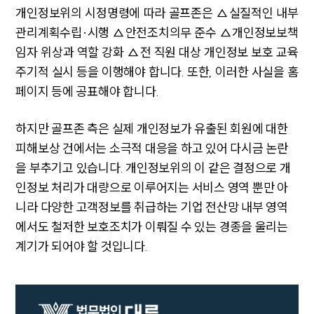
개인정보위의 시정명령에 따라 골프존은 △실질적인 내부
INSIGHT
관리계획수립·시행 △안전조치의무 준수 △개인정보보책
임자 위상과 역할 강화 △전 직원 대상 개인정보 보호 교육
주요 업무사례
기업 인사이트
주기적 실시 등을 이행해야 합니다. 또한, 이러한 사실을 홈
사례분석/최신동향
페이지 등에 공표해야 합니다.
법률정보
법률지식인
고객후기
하지만 골프존 측은 실제 개인정보가 유출된 회원에 대한
피해보상 건에서는 소극적 대응을 하고 있어 다시금 논란
을 부추기고 있습니다. 개인정보위의 이 같은 결정으로 개
NEWS
인정보 처리가 대량으로 이루어지는 서비스 영역 뿐만 아
언론보도
니라 다양한 고객정보를 취급하는 기업 전산망 내부 영역
공지사항
에서도 철저한 보호조치가 이뤄질 수 있는 경종을 울리는
법률 블로그
법률서식
계기가 되어야 할 것입니다.
뉴스레터/브로슈어
세미나