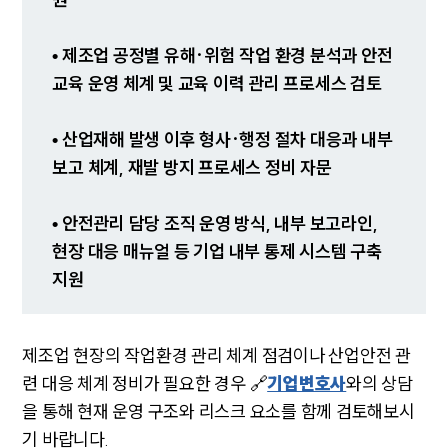
업무협력·법률자문 기업
오시는 길
글로벌 파트너 로펌
• 제조업 공정별 유해·위험 작업 환경 분석과 안전
고객의 소리
통합검색
교육 운영 체계 및 교육 이력 관리 프로세스 검토
AI대륜
• 산업재해 발생 이후 형사·행정 절차 대응과 내부
INSIGHT
보고 체계, 재발 방지 프로세스 정비 자문
주요 업무사례
• 안전관리 담당 조직 운영 방식, 내부 보고라인,
기업 인사이트
사례분석/최신동향
현장 대응 매뉴얼 등 기업 내부 통제 시스템 구축
법률정보
지원
법률지식인
고객후기
제조업 현장의 작업환경 관리 체계 점검이나 산업안전 관
NEWS
련 대응 체계 정비가 필요한 경우 🔗
기업변호사
와의 상담
을 통해 현재 운영 구조와 리스크 요소를 함께 검토해보시
언론보도
공지사항
기 바랍니다.