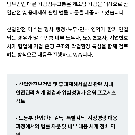
법무법인 대륜 기업법무그룹은 제조업 기업을 대상으로 산
업안전 및 중대재해 관련 법률 자문을 제공하고 있습니다.
산업안전 이슈는 형사·행정·노무·민사 영역이 함께 연결
SERVICES
되는 경우가 많은 만큼
내부 노무사, 노동변호사, 기업변호
기업법무그룹 업무
사가 협업해 기업 운영 구조와 작업환경 특성을 함께 검토
전체
하는 방식으로 대응
을 진행하고 있습니다.
PROFESSIONALS
• 산업안전보건법 및 중대재해처벌법 관련 사내
기업전문변호사
안전관리 체계 점검과 위험성평가 운영 프로세스
검토
ABOUT
그룹소개
• 노동부 산업안전 감독, 특별감독, 시정명령 대응
대륜의 강점
과정에서의 법률 자문 및 내부 대응 체계 정비 지
기업의뢰인을 위한 장점
원