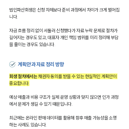
통합검색
AI대륜
법인파산회생은 신청 자체보다 준비 과정에서 차이가 크게 벌어집
니다.
INSIGHT
자금 흐름 정리 없이 서둘러 신청했다가 자료 누락 문제로 절차가 
길어지는 경우도 있고, 대표자 개인 책임 범위를 미리 정리해 부담
주요 업무사례
을 줄이는 경우도 있습니다.
기업 인사이트
사례분석/최신동향
법률정보
법률지식인
계획안과 자료 정리 방향
고객후기
회생 절차에서는 
채권자 동의를 받을 수 있는 현실적인 계획안이 
중요합니다.
NEWS
예상 매출과 비용 구조가 실제 운영 상황과 맞지 않으면 인가 과정
언론보도
에서 문제가 생길 수 있기 때문입니다.
공지사항
법률 블로그
법률서식
최근에는 온라인 판매 데이터를 활용해 향후 매출 가능성을 소명
뉴스레터/브로슈어
하는 사례도 있습니다.
세미나