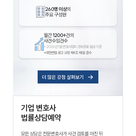
260명 이상
의
주요 구성원
월간
1200+
건의
사건수임건수
*
2026년 1월 변호사협회 경유증표 발급 기준
*대한변협 광고 규정 제4조 제1호 준수
더 많은 강점 살펴보기
기업
변호사
법률상담예약
모든 상담은 전문변호사가 사건 검토를 마친 뒤