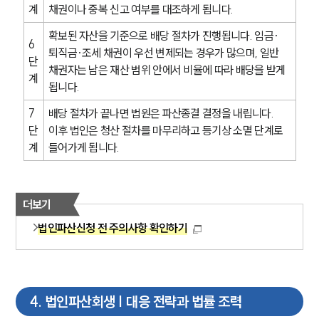
계
채권이나 중복 신고 여부를 대조하게 됩니다.
SERVICES
확보된 자산을 기준으로 배당 절차가 진행됩니다. 임금·
6
퇴직금·조세 채권이 우선 변제되는 경우가 많으며, 일반 
기업법무그룹 업무
단
채권자는 남은 재산 범위 안에서 비율에 따라 배당을 받게 
전체
계
됩니다.
7
배당 절차가 끝나면 법원은 파산종결 결정을 내립니다. 
PROFESSIONALS
단
이후 법인은 청산 절차를 마무리하고 등기상 소멸 단계로 
계
들어가게 됩니다.
기업전문변호사
ABOUT
더보기
그룹소개
법인파산신청 전 주의사항 확인하기
대륜의 강점
기업의뢰인을 위한 장점
업무협력·법률자문 기업
오시는 길
글로벌 파트너 로펌
4
.
법인파산회생 | 대응 전략과 법률 조력
고객의 소리