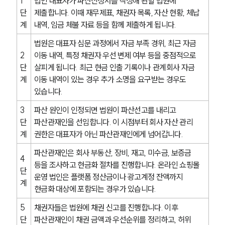
1
법인 대표자가 파산신청서를 작성해 관할 법원에 
단
제출합니다. 이때 재무제표, 채권자 목록, 자산 현황, 체납 
계
내역, 임금 체불 자료 등을 함께 제출하게 됩니다.
법원은 대표자 심문 과정에서 자금 부족 경위, 최근 자금 
2
이동 내역, 특정 채권자 우선 변제 여부 등을 중점적으로 
단
살피게 됩니다. 최근 현금 인출 기록이나 관계회사 자금 
계
이동 내역이 있는 경우 추가 소명을 요구받는 경우도 
있습니다.
3
파산 원인이 인정되면 법원이 파산선고를 내리고 
단
파산관재인을 선임합니다. 이 시점부터 회사 자산 관리 
계
권한은 대표자가 아닌 파산관재인에게 넘어갑니다.
파산관재인은 회사 부동산, 장비, 재고, 미수금, 보증금 
4
등을 조사하고 현금화 절차를 진행합니다. 온라인 쇼핑몰 
단
운영 법인은 플랫폼 정산금이나 광고계정 잔액까지 
계
현금화 대상에 포함되는 경우가 있습니다.
5
채권자들은 법원에 채권 신고를 진행합니다. 이후 
단
파산관재인이 채권 금액과 우선순위를 정리하고, 허위 