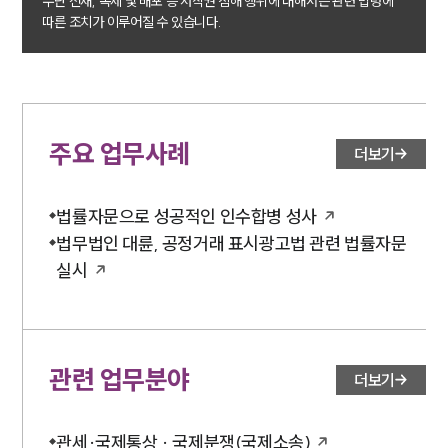
무단 전재, 복제 및 배포 등 저작권 침해 행위에 대해서는 관련 법령에
따른 조치가 이루어질 수 있습니다.
PROFESSIONALS
기업전문변호사
주요 업무사례
더보기
ABOUT
그룹소개
법률자문으로 성공적인 인수합병 성사
대륜의 강점
법무법인 대륜, 공정거래 표시광고법 관련 법률자문
기업의뢰인을 위한 장점
업무협력·법률자문 기업
실시
오시는 길
글로벌 파트너 로펌
고객의 소리
통합검색
AI대륜
관련 업무분야
더보기
INSIGHT
관세·국제통상 · 국제분쟁(국제소송)