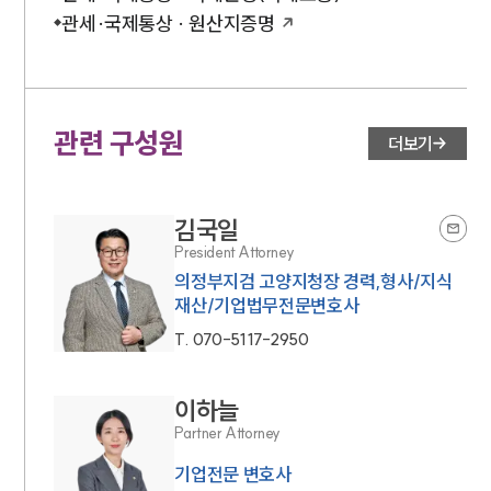
주요 업무사례
관세·국제통상 · 원산지증명
기업 인사이트
사례분석/최신동향
법률정보
법률지식인
고객후기
관련 구성원
더보기
NEWS
김국일
언론보도
President Attorney
공지사항
의정부지검 고양지청장 경력,형사/지식
법률 블로그
재산/기업법무전문변호사
법률서식
뉴스레터/브로슈어
T.
070-5117-2950
세미나
이하늘
대륜법률상담예약
Partner Attorney
기업전문 변호사
대륜법률상담예약