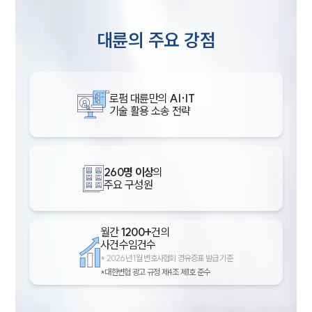
대륜의 주요 강점
로펌 대륜만의
AI·IT
기술 활용 소송 전략
260명 이상
의
주요 구성원
월간
1200+
건의
사건수임건수
*
2026년 1월 변호사협회 경유증표 발급 기준
*대한변협 광고 규정 제4조 제1호 준수