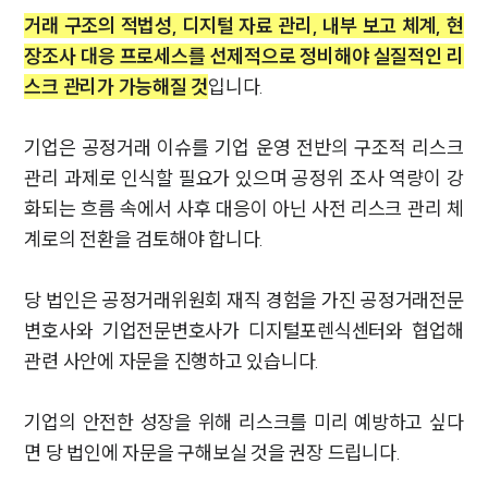
거래 구조의 적법성, 디지털 자료 관리, 내부 보고 체계, 현
기업법무그룹 업무
전체
장조사 대응 프로세스를 선제적으로 정비해야 실질적인 리
스크 관리가 가능해질 것
입니다.
PROFESSIONALS
기업은 공정거래 이슈를 기업 운영 전반의 구조적 리스크
기업전문변호사
관리 과제로 인식할 필요가 있으며 공정위 조사 역량이 강
화되는 흐름 속에서 사후 대응이 아닌 사전 리스크 관리 체
계로의 전환을 검토해야 합니다.
ABOUT
그룹소개
당 법인은 공정거래위원회 재직 경험을 가진 공정거래전문
대륜의 강점
변호사와 기업전문변호사가 디지털포렌식센터와 협업해
기업의뢰인을 위한 장점
업무협력·법률자문 기업
관련 사안에 자문을 진행하고 있습니다.
오시는 길
글로벌 파트너 로펌
고객의 소리
기업의 안전한 성장을 위해 리스크를 미리 예방하고 싶다
통합검색
면 당 법인에 자문을 구해보실 것을 권장 드립니다.
AI대륜