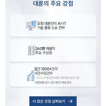
대륜의 주요 강점
로펌 대륜만의
AI·IT
기술 활용 소송 전략
260명 이상
의
주요 구성원
월간
1200+
건의
사건수임건수
*
2026년 1월 변호사협회 경유증표 발급 기준
*대한변협 광고 규정 제4조 제1호 준수
더 많은 강점 살펴보기