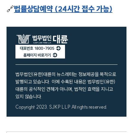
🔗
법률상담예약 (24시간 접수 가능)
INSIGHT
주요 업무사례
기업 인사이트
사례분석/최신동향
법률정보
법률지식인
고객후기
NEWS
법무법인(유한)대륜의 뉴스레터는 정보제공을 목적으로
발행되고 있습니다. 이에 수록된 내용은 법무법인(유한)
언론보도
대륜의 공식적인 견해가 아니며, 법적인 효력을 지니고
공지사항
있지 않습니다.
법률 블로그
법률서식
Copyright 2023. SJKP LLP All rights reserved.
뉴스레터/브로슈어
세미나